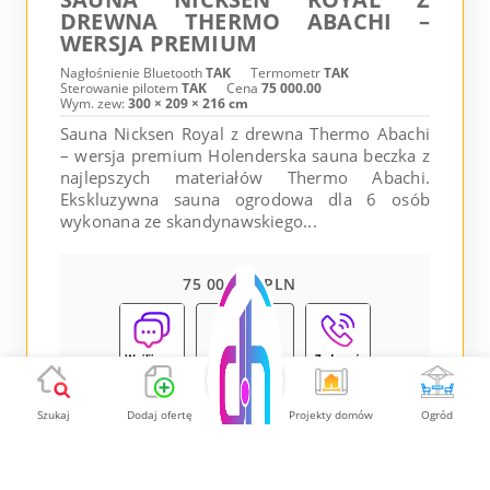
DREWNA THERMO ABACHI –
WERSJA PREMIUM
Nagłośnienie Bluetooth
TAK
Termometr
TAK
Sterowanie pilotem
TAK
Cena
75 000.00
Wym. zew:
300 × 209 × 216 cm
Sauna Nicksen Royal z drewna Thermo Abachi
– wersja premium Holenderska sauna beczka z
najlepszych materiałów Thermo Abachi.
Ekskluzywna sauna ogrodowa dla 6 osób
wykonana ze skandynawskiego...
75 000.00 PLN
Pokaż
Szukaj
Dodaj ofertę
Projekty domów
Ogród