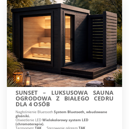
SUNSET – LUKSUSOWA SAUNA
OGRODOWA Z BIAŁEGO CEDRU
DLA 4 OSÓB
Nagłośnienie Bluetooth
System Bluetooth, wbudowane
głośniki.
Oświetlenie LED
Wielokolorowy system LED
(chromoterapia).
Termometr
TAK
Sterowanie pilotem
TAK