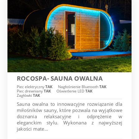
ROCOSPA- SAUNA OWALNA
Piec elektryczny
TAK
Nagłośnienie Bluetooth
TAK
Piec drewniany
TAK
Oświetlenie LED
TAK
Zagłówki
TAK
Sauna owalna to innowacyjne rozwiązanie dla
miłośników sauny, które pozwala na wyjątkowe
doznania relaksacyjne i odprężenie w
eleganckim stylu. Wykonana z najwyższej
jakości mate...