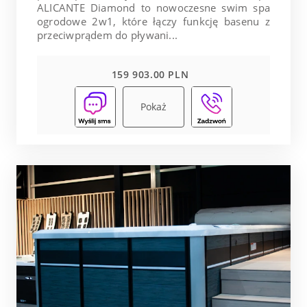
ALICANTE Diamond to nowoczesne swim spa
ogrodowe 2w1, które łączy funkcję basenu z
przeciwprądem do pływani...
159 903.00 PLN
Pokaż