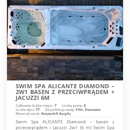
SWIM SPA ALICANTE DIAMOND –
2W1 BASEN Z PRZECIWPRĄDEM +
JACUZZI 6M
Całkowita liczba miejsc:
7
Liczba pomp:
6
Liczba dysz:
77
Dezynfekcja wody:
Filtr, Ozonator
Materiał niecki:
Aristech® Acrylic
Swim Spa ALICANTE Diamond – basen z
przeciwprądem i jacuzzi 2w1 (6 m) Swim Spa