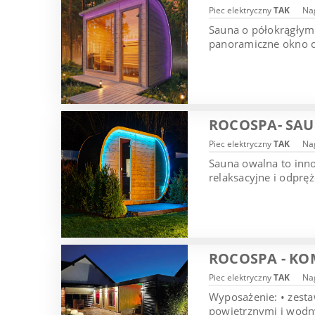
Piec elektryczny
TAK
Nag
Sauna o półokrągłym 
panoramiczne okno or
ROCOSPA- SA
Piec elektryczny
TAK
Nag
Sauna owalna to inn
relaksacyjne i odprę
ROCOSPA - KO
Piec elektryczny
TAK
Nag
Wyposażenie: • zesta
powietrznymi i wodny