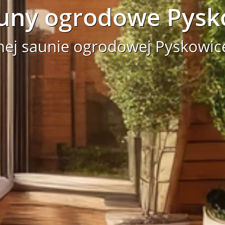
uny ogrodowe Pysk
nej saunie ogrodowej Pyskowic