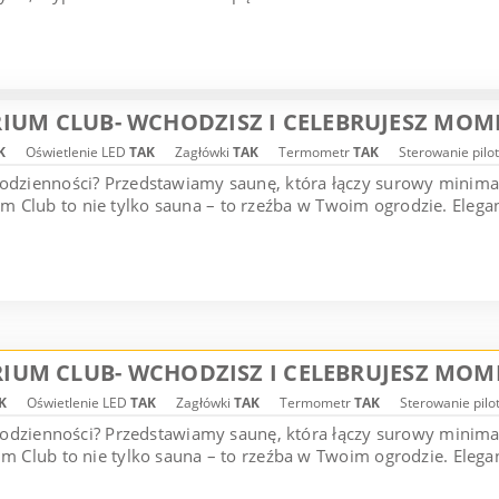
IUM CLUB- WCHODZISZ I CELEBRUJESZ MOM
K
Oświetlenie LED
TAK
Zagłówki
TAK
Termometr
TAK
Sterowanie pilo
codzienności? Przedstawiamy saunę, która łączy surowy minim
 Club to nie tylko sauna – to rzeźba w Twoim ogrodzie. Elegan
IUM CLUB- WCHODZISZ I CELEBRUJESZ MOM
K
Oświetlenie LED
TAK
Zagłówki
TAK
Termometr
TAK
Sterowanie pil
 codzienności? Przedstawiamy saunę, która łączy surowy minim
 Club to nie tylko sauna – to rzeźba w Twoim ogrodzie. Elegan