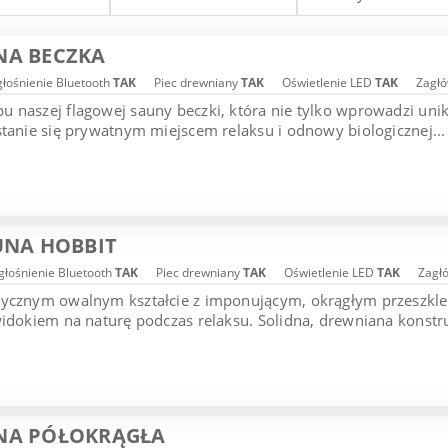
NA BECZKA
łośnienie Bluetooth
TAK
Piec drewniany
TAK
Oświetlenie LED
TAK
Zagłó
 naszej flagowej sauny beczki, która nie tylko wprowadzi uni
stanie się prywatnym miejscem relaksu i odnowy biologicznej...
UNA HOBBIT
łośnienie Bluetooth
TAK
Piec drewniany
TAK
Oświetlenie LED
TAK
Zagł
tycznym owalnym kształcie z imponującym, okrągłym przeszk
widokiem na naturę podczas relaksu. Solidna, drewniana konstruk
NA PÓŁOKRĄGŁA