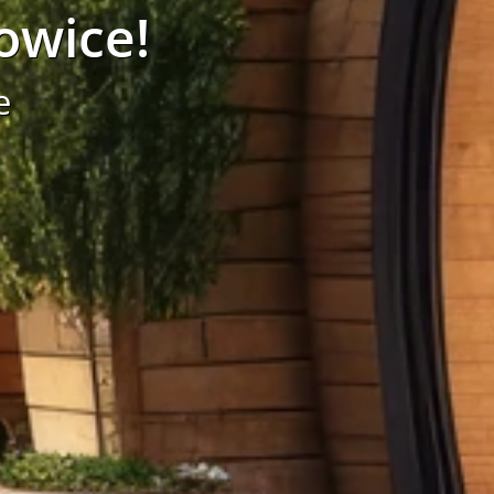
owice!
e