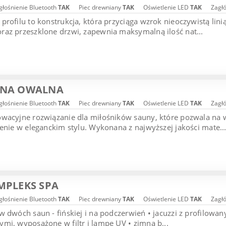
łośnienie Bluetooth
TAK
Piec drewniany
TAK
Oświetlenie LED
TAK
Zagł
profilu to konstrukcja, która przyciąga wzrok nieoczywistą li
az przeszklone drzwi, zapewnia maksymalną ilość nat...
UNA OWALNA
łośnienie Bluetooth
TAK
Piec drewniany
TAK
Oświetlenie LED
TAK
Zagł
owacyjne rozwiązanie dla miłośników sauny, które pozwala na
żenie w eleganckim stylu. Wykonana z najwyższej jakości mate..
MPLEKS SPA
łośnienie Bluetooth
TAK
Piec drewniany
TAK
Oświetlenie LED
TAK
Zagł
w dwóch saun - fińskiej i na podczerwień • jacuzzi z profilo
mi, wyposażone w filtr i lampę UV • zimna b...