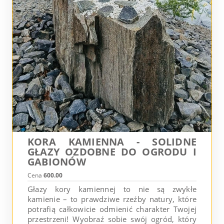
KORA KAMIENNA - SOLIDNE
GŁAZY OZDOBNE DO OGRODU I
GABIONÓW
Cena
600.00
Głazy kory kamiennej to nie są zwykłe
kamienie – to prawdziwe rzeźby natury, które
potrafią całkowicie odmienić charakter Twojej
przestrzeni! Wyobraź sobie swój ogród, który