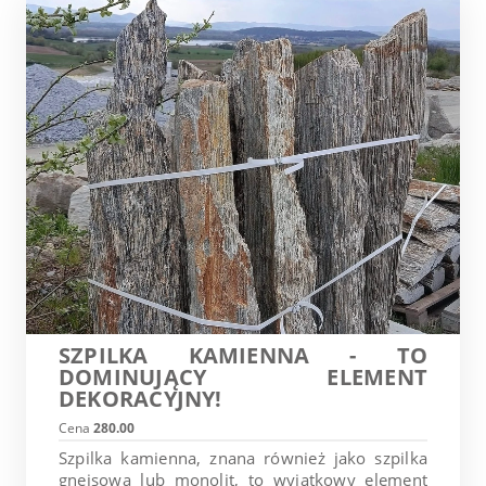
SZPILKA KAMIENNA - TO
DOMINUJĄCY ELEMENT
DEKORACYJNY!
Cena
280.00
Szpilka kamienna, znana również jako szpilka
gnejsowa lub monolit, to wyjątkowy element