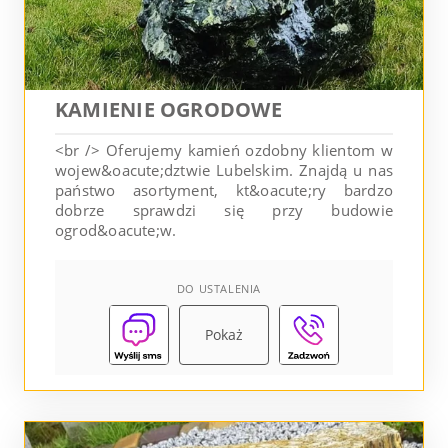
KAMIENIE OGRODOWE
<br /> Oferujemy kamień ozdobny klientom w
wojew&oacute;dztwie Lubelskim. Znajdą u nas
państwo asortyment, kt&oacute;ry bardzo
dobrze sprawdzi się przy budowie
ogrod&oacute;w.
DO USTALENIA
Pokaż