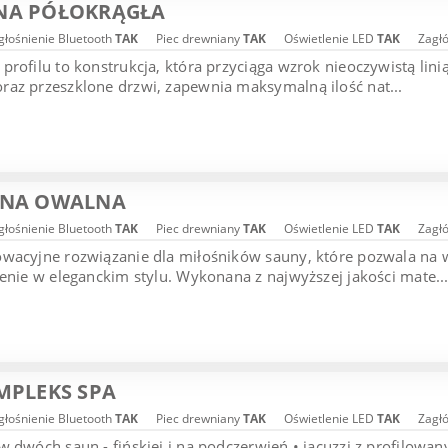
NA PÓŁOKRĄGŁA
łośnienie Bluetooth
TAK
Piec drewniany
TAK
Oświetlenie LED
TAK
Zagł
profilu to konstrukcja, która przyciąga wzrok nieoczywistą li
az przeszklone drzwi, zapewnia maksymalną ilość nat...
UNA OWALNA
łośnienie Bluetooth
TAK
Piec drewniany
TAK
Oświetlenie LED
TAK
Zagł
owacyjne rozwiązanie dla miłośników sauny, które pozwala na
żenie w eleganckim stylu. Wykonana z najwyższej jakości mate..
MPLEKS SPA
łośnienie Bluetooth
TAK
Piec drewniany
TAK
Oświetlenie LED
TAK
Zagł
w dwóch saun - fińskiej i na podczerwień • jacuzzi z profilo