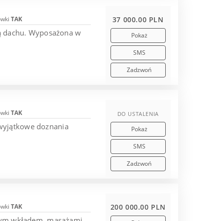
ówki
TAK
37 000.00 PLN
nią dachu. Wyposażona w
Pokaż
SMS
Zadzwoń
ówki
TAK
DO USTALENIA
 wyjątkowe doznania
Pokaż
.
SMS
Zadzwoń
ówki
TAK
200 000.00 PLN
wanym wkładem, masażami