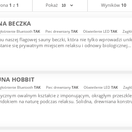
rona
1
z
1
Pokaż
Wyników
10
NA BECZKA
łośnienie Bluetooth
TAK
Piec drewniany
TAK
Oświetlenie LED
TAK
Zagłó
 naszej flagowej sauny beczki, która nie tylko wprowadzi uni
stanie się prywatnym miejscem relaksu i odnowy biologicznej...
UNA HOBBIT
łośnienie Bluetooth
TAK
Piec drewniany
TAK
Oświetlenie LED
TAK
Zagł
tycznym owalnym kształcie z imponującym, okrągłym przeszk
widokiem na naturę podczas relaksu. Solidna, drewniana konstruk