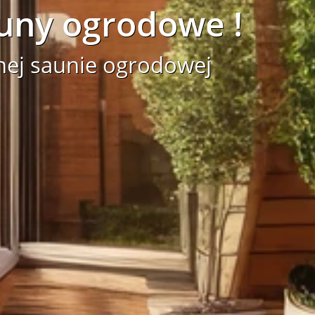
uny ogrodowe !
nej saunie ogrodowej