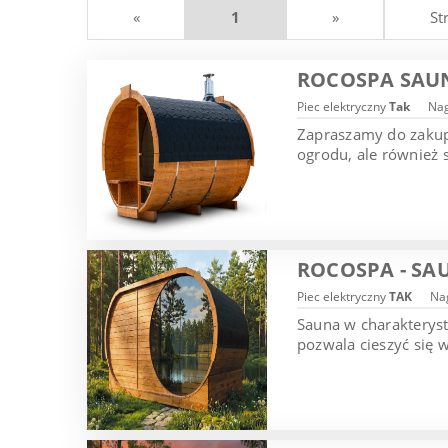
«
1
»
St
ROCOSPA SAU
Piec elektryczny
Tak
Nag
Zapraszamy do zakupu
ogrodu, ale również 
ROCOSPA - SA
Piec elektryczny
TAK
Nag
Sauna w charakterys
pozwala cieszyć się 