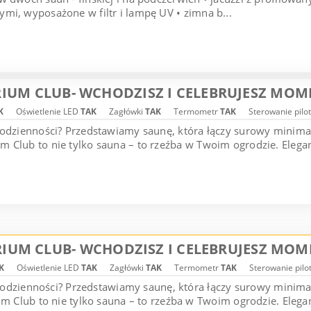
mi, wyposażone w filtr i lampę UV • zimna b...
IUM CLUB- WCHODZISZ I CELEBRUJESZ MOM
K
Oświetlenie LED
TAK
Zagłówki
TAK
Termometr
TAK
Sterowanie pilo
codzienności? Przedstawiamy saunę, która łączy surowy minim
 Club to nie tylko sauna – to rzeźba w Twoim ogrodzie. Elegan
IUM CLUB- WCHODZISZ I CELEBRUJESZ MOM
K
Oświetlenie LED
TAK
Zagłówki
TAK
Termometr
TAK
Sterowanie pil
 codzienności? Przedstawiamy saunę, która łączy surowy minim
 Club to nie tylko sauna – to rzeźba w Twoim ogrodzie. Elegan