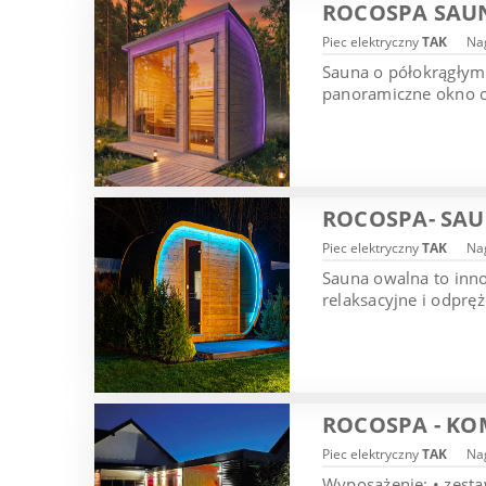
ROCOSPA SAU
Piec elektryczny
TAK
Nag
Sauna o półokrągłym 
panoramiczne okno or
ROCOSPA- SA
Piec elektryczny
TAK
Nag
Sauna owalna to inn
relaksacyjne i odprę
ROCOSPA - KO
Piec elektryczny
TAK
Nag
Wyposażenie: • zesta