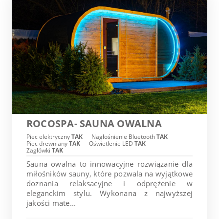
ROCOSPA- SAUNA OWALNA
Piec elektryczny
TAK
Nagłośnienie Bluetooth
TAK
Piec drewniany
TAK
Oświetlenie LED
TAK
Zagłówki
TAK
Sauna owalna to innowacyjne rozwiązanie dla
miłośników sauny, które pozwala na wyjątkowe
doznania relaksacyjne i odprężenie w
eleganckim stylu. Wykonana z najwyższej
jakości mate...