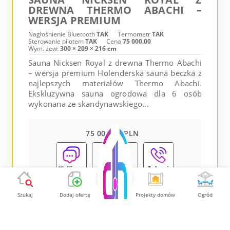
DREWNA THERMO ABACHI –
WERSJA PREMIUM
Nagłośnienie Bluetooth
TAK
Termometr
TAK
Sterowanie pilotem
TAK
Cena
75 000.00
Wym. zew:
300 × 209 × 216 cm
Sauna Nicksen Royal z drewna Thermo Abachi
– wersja premium Holenderska sauna beczka z
najlepszych materiałów Thermo Abachi.
Ekskluzywna sauna ogrodowa dla 6 osób
wykonana ze skandynawskiego...
75 000.00 PLN
Pokaż
Szukaj
Dodaj ofertę
Projekty domów
Ogród