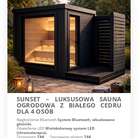
SUNSET – LUKSUSOWA SAUNA
OGRODOWA Z BIAŁEGO CEDRU
DLA 4 OSÓB
Nagłośnienie Bluetooth
System Bluetooth, wbudowane
głośniki.
Oświetlenie LED
Wielokolorowy system LED
(chromoterapia).
Termometr
TAK
Sterowanie pilotem
TAK