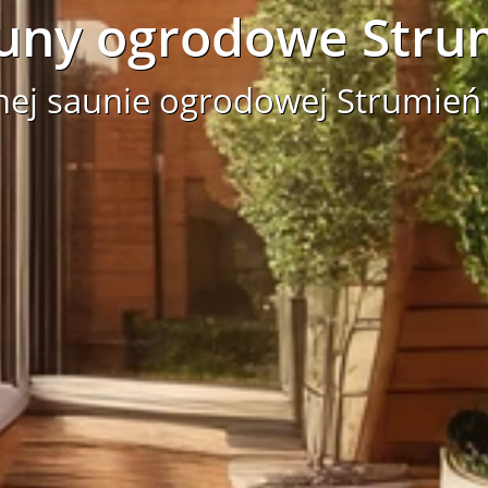
uny ogrodowe Stru
nej saunie ogrodowej Strumień