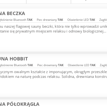
NA BECZKA
łośnienie Bluetooth
TAK
Piec drewniany
TAK
Oświetlenie LED
TAK
Zagłó
 naszej flagowej sauny beczki, która nie tylko wprowadzi uni
stanie się prywatnym miejscem relaksu i odnowy biologicznej...
UNA HOBBIT
łośnienie Bluetooth
TAK
Piec drewniany
TAK
Oświetlenie LED
TAK
Zagł
tycznym owalnym kształcie z imponującym, okrągłym przeszk
widokiem na naturę podczas relaksu. Solidna, drewniana konstruk
NA PÓŁOKRĄGŁA