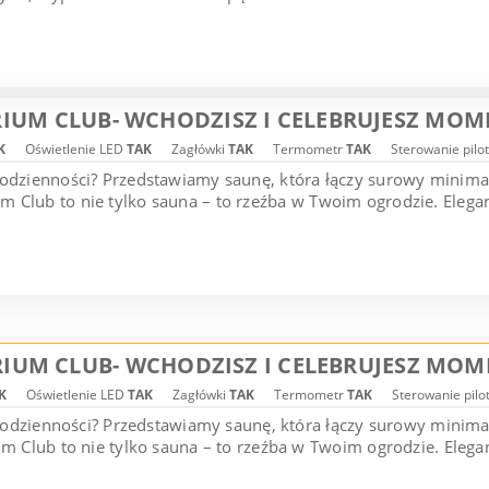
IUM CLUB- WCHODZISZ I CELEBRUJESZ MOM
K
Oświetlenie LED
TAK
Zagłówki
TAK
Termometr
TAK
Sterowanie pilo
codzienności? Przedstawiamy saunę, która łączy surowy minim
 Club to nie tylko sauna – to rzeźba w Twoim ogrodzie. Elegan
IUM CLUB- WCHODZISZ I CELEBRUJESZ MOM
K
Oświetlenie LED
TAK
Zagłówki
TAK
Termometr
TAK
Sterowanie pil
 codzienności? Przedstawiamy saunę, która łączy surowy minim
 Club to nie tylko sauna – to rzeźba w Twoim ogrodzie. Elegan