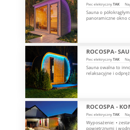
Piec elektryczny
TAK
Nag
Sauna o półokrągłym 
panoramiczne okno or
ROCOSPA- SA
Piec elektryczny
TAK
Nag
Sauna owalna to inn
relaksacyjne i odprę
ROCOSPA - KO
Piec elektryczny
TAK
Nag
Wyposażenie: • zesta
powietrznymi i wodny