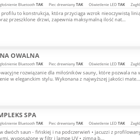
łośnienie Bluetooth
TAK
Piec drewniany
TAK
Oświetlenie LED
TAK
Zagł
profilu to konstrukcja, która przyciąga wzrok nieoczywistą li
az przeszklone drzwi, zapewnia maksymalną ilość nat...
UNA OWALNA
łośnienie Bluetooth
TAK
Piec drewniany
TAK
Oświetlenie LED
TAK
Zagł
owacyjne rozwiązanie dla miłośników sauny, które pozwala na
żenie w eleganckim stylu. Wykonana z najwyższej jakości mate..
MPLEKS SPA
łośnienie Bluetooth
TAK
Piec drewniany
TAK
Oświetlenie LED
TAK
Zagł
w dwóch saun - fińskiej i na podczerwień • jacuzzi z profilo
mi, wyposażone w filtr i lampę UV • zimna b...