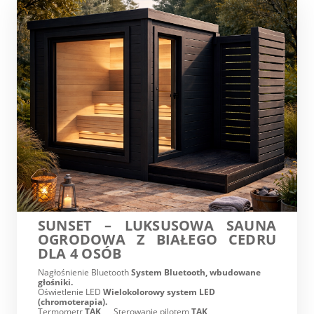
SUNSET – LUKSUSOWA SAUNA
OGRODOWA Z BIAŁEGO CEDRU
DLA 4 OSÓB
Nagłośnienie Bluetooth
System Bluetooth, wbudowane
głośniki.
Oświetlenie LED
Wielokolorowy system LED
(chromoterapia).
Termometr
TAK
Sterowanie pilotem
TAK