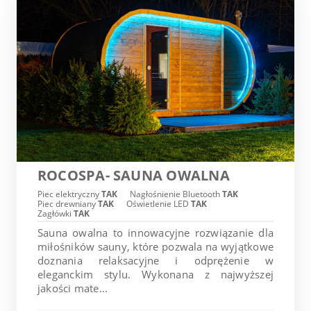
ROCOSPA- SAUNA OWALNA
Piec elektryczny
TAK
Nagłośnienie Bluetooth
TAK
Piec drewniany
TAK
Oświetlenie LED
TAK
Zagłówki
TAK
Sauna owalna to innowacyjne rozwiązanie dla
miłośników sauny, które pozwala na wyjątkowe
doznania relaksacyjne i odprężenie w
eleganckim stylu. Wykonana z najwyższej
jakości mate...