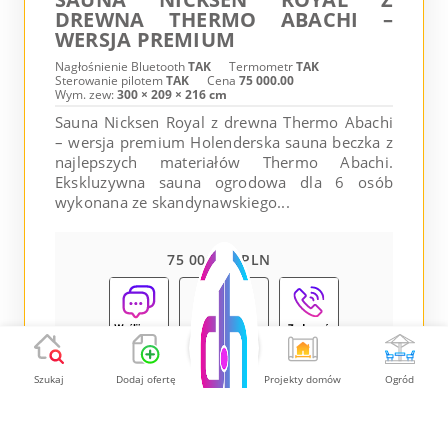
DREWNA THERMO ABACHI –
WERSJA PREMIUM
Nagłośnienie Bluetooth
TAK
Termometr
TAK
Sterowanie pilotem
TAK
Cena
75 000.00
Wym. zew:
300 × 209 × 216 cm
Sauna Nicksen Royal z drewna Thermo Abachi
– wersja premium Holenderska sauna beczka z
najlepszych materiałów Thermo Abachi.
Ekskluzywna sauna ogrodowa dla 6 osób
wykonana ze skandynawskiego...
75 000.00 PLN
Pokaż
Szukaj
Dodaj ofertę
Projekty domów
Ogród