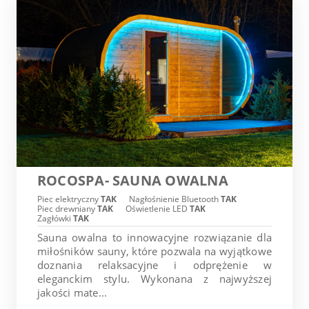
ROCOSPA- SAUNA OWALNA
Piec elektryczny
TAK
Nagłośnienie Bluetooth
TAK
Piec drewniany
TAK
Oświetlenie LED
TAK
Zagłówki
TAK
Sauna owalna to innowacyjne rozwiązanie dla
miłośników sauny, które pozwala na wyjątkowe
doznania relaksacyjne i odprężenie w
eleganckim stylu. Wykonana z najwyższej
jakości mate...