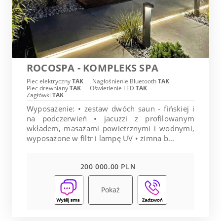
ROCOSPA - KOMPLEKS SPA
Piec elektryczny
TAK
Nagłośnienie Bluetooth
TAK
Piec drewniany
TAK
Oświetlenie LED
TAK
Zagłówki
TAK
Wyposażenie: • zestaw dwóch saun - fińskiej i
na podczerwień • jacuzzi z profilowanym
wkładem, masażami powietrznymi i wodnymi,
wyposażone w filtr i lampę UV • zimna b...
200 000.00 PLN
Pokaż