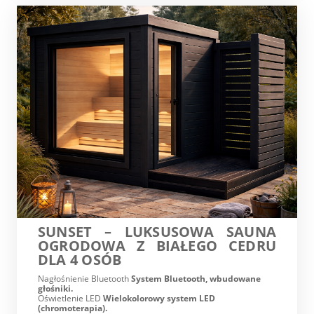
SUNSET – LUKSUSOWA SAUNA
OGRODOWA Z BIAŁEGO CEDRU
DLA 4 OSÓB
Nagłośnienie Bluetooth
System Bluetooth, wbudowane
głośniki.
Oświetlenie LED
Wielokolorowy system LED
(chromoterapia).