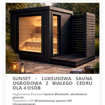
SUNSET – LUKSUSOWA SAUNA
OGRODOWA Z BIAŁEGO CEDRU
DLA 4 OSÓB
Nagłośnienie Bluetooth
System Bluetooth, wbudowane
głośniki.
Oświetlenie LED
Wielokolorowy system LED
(chromoterapia).