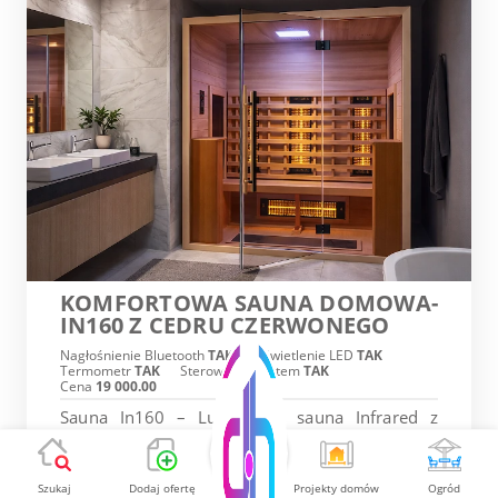
KOMFORTOWA SAUNA DOMOWA-
IN160 Z CEDRU CZERWONEGO
Nagłośnienie Bluetooth
TAK
Oświetlenie LED
TAK
Termometr
TAK
Sterowanie pilotem
TAK
Cena
19 000.00
Sauna In160 – Luksusowa sauna Infrared z
Czerwonego Cedru dla 3 osób! Sauna In160 to
nie tylko luksusowy mebel – to Twoja osobista
oaza, w której szlachetna dusza natury spotyka
Szukaj
Dodaj ofertę
Projekty domów
Ogród