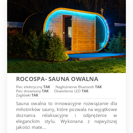
ROCOSPA- SAUNA OWALNA
Piec elektryczny
TAK
Nagłośnienie Bluetooth
TAK
Piec drewniany
TAK
Oświetlenie LED
TAK
Zagłówki
TAK
Sauna owalna to innowacyjne rozwiązanie dla
miłośników sauny, które pozwala na wyjątkowe
doznania relaksacyjne i odprężenie w
eleganckim stylu. Wykonana z najwyższej
jakości mate...