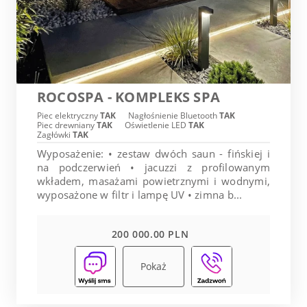
ROCOSPA - KOMPLEKS SPA
Piec elektryczny
TAK
Nagłośnienie Bluetooth
TAK
Piec drewniany
TAK
Oświetlenie LED
TAK
Zagłówki
TAK
Wyposażenie: • zestaw dwóch saun - fińskiej i
na podczerwień • jacuzzi z profilowanym
wkładem, masażami powietrznymi i wodnymi,
wyposażone w filtr i lampę UV • zimna b...
200 000.00 PLN
Pokaż