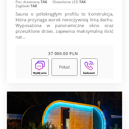
Piec drewniany
TAK
Oświetlenie LED
TAK
Zagłówki
TAK
Sauna o półokrągłym profilu to konstrukcja,
która przyciąga wzrok nieoczywistą linią dachu.
Wyposażona w panoramiczne okno oraz
przeszklone drzwi, zapewnia maksymalną ilość
nat...
37 000.00 PLN
Pokaż