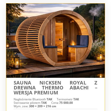
SAUNA NICKSEN ROYAL Z
DREWNA THERMO ABACHI –
WERSJA PREMIUM
Nagłośnienie Bluetooth
TAK
Termometr
TAK
Sterowanie pilotem
TAK
Cena
75 000.00
Wym. zew:
300 × 209 × 216 cm