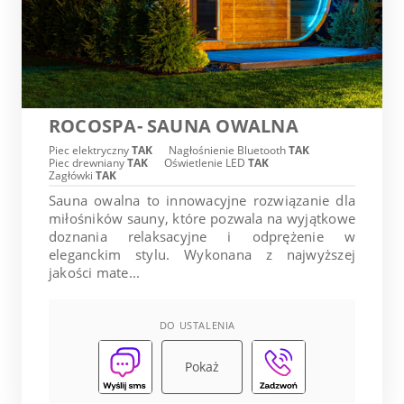
ROCOSPA- SAUNA OWALNA
Piec elektryczny
TAK
Nagłośnienie Bluetooth
TAK
Piec drewniany
TAK
Oświetlenie LED
TAK
Zagłówki
TAK
Sauna owalna to innowacyjne rozwiązanie dla
miłośników sauny, które pozwala na wyjątkowe
doznania relaksacyjne i odprężenie w
eleganckim stylu. Wykonana z najwyższej
jakości mate...
DO USTALENIA
Pokaż