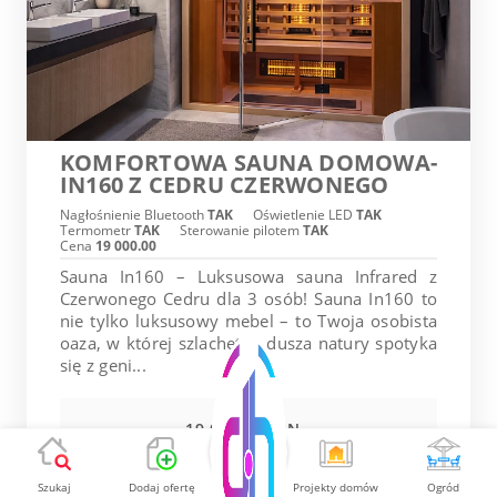
KOMFORTOWA SAUNA DOMOWA-
IN160 Z CEDRU CZERWONEGO
Nagłośnienie Bluetooth
TAK
Oświetlenie LED
TAK
Termometr
TAK
Sterowanie pilotem
TAK
Cena
19 000.00
Sauna In160 – Luksusowa sauna Infrared z
Czerwonego Cedru dla 3 osób! Sauna In160 to
nie tylko luksusowy mebel – to Twoja osobista
oaza, w której szlachetna dusza natury spotyka
się z geni...
19 000.00 PLN
Pokaż
Szukaj
Dodaj ofertę
Projekty domów
Ogród