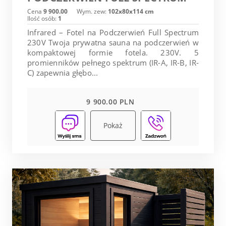
Cena
9 900.00
Wym. zew:
102x80x114 cm
Ilość osób:
1
Infrared – Fotel na Podczerwień Full Spectrum
230V Twoja prywatna sauna na podczerwień w
kompaktowej formie fotela. 230V. 5
promienników pełnego spektrum (IR-A, IR-B, IR-
C) zapewnia głębo...
9 900.00 PLN
Pokaż