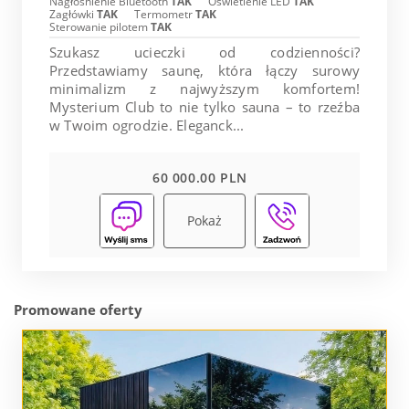
Nagłośnienie Bluetooth
TAK
Oświetlenie LED
TAK
Zagłówki
TAK
Termometr
TAK
Sterowanie pilotem
TAK
Szukasz ucieczki od codzienności?
Przedstawiamy saunę, która łączy surowy
minimalizm z najwyższym komfortem!
Mysterium Club to nie tylko sauna – to rzeźba
w Twoim ogrodzie. Eleganck...
60 000.00 PLN
Pokaż
Promowane oferty