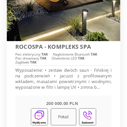
ROCOSPA - KOMPLEKS SPA
Piec elektryczny
TAK
Nagłośnienie Bluetooth
TAK
Piec drewniany
TAK
Oświetlenie LED
TAK
Zagłówki
TAK
Wyposażenie: • zestaw dwóch saun - fińskiej i
na podczerwień • jacuzzi z profilowanym
wkładem, masażami powietrznymi i wodnymi,
wyposażone w filtr i lampę UV • zimna b...
200 000.00 PLN
Pokaż