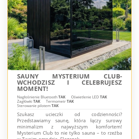
SAUNY MYSTERIUM CLUB-
WCHODZISZ I CELEBRUJESZ
MOMENT!
Nagłośnienie Bluetooth
TAK
Oświetlenie LED
TAK
Zagłówki
TAK
Termometr
TAK
Sterowanie pilotem
TAK
Szukasz ucieczki od codzienności?
Przedstawiamy saunę, która łączy surowy
minimalizm z najwyższym komfortem!
Mysterium Club to nie tylko sauna – to rzeźba