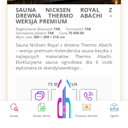
SAUNA NICKSEN ROYAL Z
DREWNA THERMO ABACHI –
WERSJA PREMIUM
Nagłośnienie Bluetooth
TAK
Termometr
TAK
Sterowanie pilotem
TAK
Cena
75 000.00
Wym. zew:
300 × 209 × 216 cm
Sauna Nicksen Royal z drewna Thermo Abachi
– wersja premium Holenderska sauna beczka z
najlepszych materiałów Thermo Abachi.
Ekskluzywna sauna ogrodowa dla 6 osób
wykonana ze skandynawskiego...
75 000.00 PLN
Pokaż
Szukaj
Dodaj ofertę
Projekty domów
Ogród