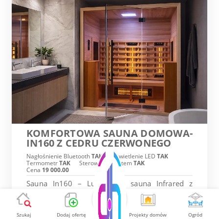
KOMFORTOWA SAUNA DOMOWA-
IN160 Z CEDRU CZERWONEGO
Nagłośnienie Bluetooth
TAK
Oświetlenie LED
TAK
Termometr
TAK
Sterowanie pilotem
TAK
Cena
19 000.00
Sauna In160 – Luksusowa sauna Infrared z
Czerwonego Cedru dla 3 osób! Sauna In160 to
nie tylko luksusowy mebel – to Twoja osobista
oaza, w której szlachetna dusza natury spotyka
Szukaj
Dodaj ofertę
Projekty domów
Ogród