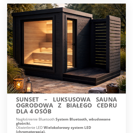
SUNSET – LUKSUSOWA SAUNA
OGRODOWA Z BIAŁEGO CEDRU
DLA 4 OSÓB
Nagłośnienie Bluetooth
System Bluetooth, wbudowane
głośniki.
Oświetlenie LED
Wielokolorowy system LED
(chromoterapia).