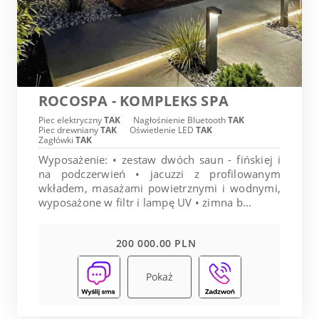
ROCOSPA - KOMPLEKS SPA
Piec elektryczny
TAK
Nagłośnienie Bluetooth
TAK
Piec drewniany
TAK
Oświetlenie LED
TAK
Zagłówki
TAK
Wyposażenie: • zestaw dwóch saun - fińskiej i
na podczerwień • jacuzzi z profilowanym
wkładem, masażami powietrznymi i wodnymi,
wyposażone w filtr i lampę UV • zimna b...
200 000.00 PLN
Pokaż