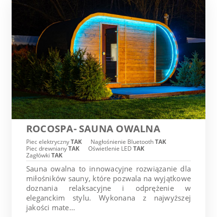
ROCOSPA- SAUNA OWALNA
Piec elektryczny
TAK
Nagłośnienie Bluetooth
TAK
Piec drewniany
TAK
Oświetlenie LED
TAK
Zagłówki
TAK
Sauna owalna to innowacyjne rozwiązanie dla
miłośników sauny, które pozwala na wyjątkowe
doznania relaksacyjne i odprężenie w
eleganckim stylu. Wykonana z najwyższej
jakości mate...