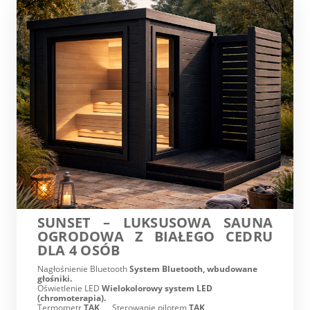
SUNSET – LUKSUSOWA SAUNA
OGRODOWA Z BIAŁEGO CEDRU
DLA 4 OSÓB
Nagłośnienie Bluetooth
System Bluetooth, wbudowane
głośniki.
Oświetlenie LED
Wielokolorowy system LED
(chromoterapia).
Termometr
TAK
Sterowanie pilotem
TAK