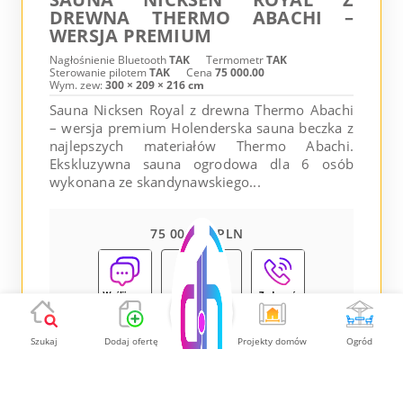
DREWNA THERMO ABACHI –
WERSJA PREMIUM
Nagłośnienie Bluetooth
TAK
Termometr
TAK
Sterowanie pilotem
TAK
Cena
75 000.00
Wym. zew:
300 × 209 × 216 cm
Sauna Nicksen Royal z drewna Thermo Abachi
– wersja premium Holenderska sauna beczka z
najlepszych materiałów Thermo Abachi.
Ekskluzywna sauna ogrodowa dla 6 osób
wykonana ze skandynawskiego...
75 000.00 PLN
Pokaż
Szukaj
Dodaj ofertę
Projekty domów
Ogród