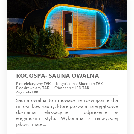
ROCOSPA- SAUNA OWALNA
Piec elektryczny
TAK
Nagłośnienie Bluetooth
TAK
Piec drewniany
TAK
Oświetlenie LED
TAK
Zagłówki
TAK
Sauna owalna to innowacyjne rozwiązanie dla
miłośników sauny, które pozwala na wyjątkowe
doznania relaksacyjne i odprężenie w
eleganckim stylu. Wykonana z najwyższej
jakości mate...