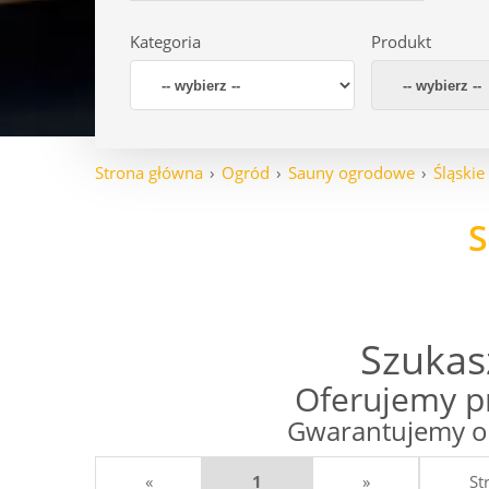
Kategoria
Produkt
Strona główna
Ogród
Sauny ogrodowe
Śląskie
S
Szukas
Oferujemy p
Gwarantujemy op
«
1
»
St