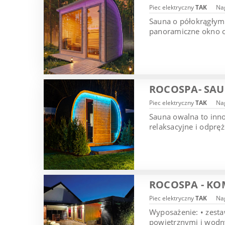
Piec elektryczny
TAK
Nag
Sauna o półokrągłym 
panoramiczne okno or
ROCOSPA- SA
Piec elektryczny
TAK
Nag
Sauna owalna to inn
relaksacyjne i odprę
ROCOSPA - KO
Piec elektryczny
TAK
Nag
Wyposażenie: • zesta
powietrznymi i wodny