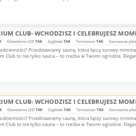
IUM CLUB- WCHODZISZ I CELEBRUJESZ MOM
K
Oświetlenie LED
TAK
Zagłówki
TAK
Termometr
TAK
Sterowanie pilo
codzienności? Przedstawiamy saunę, która łączy surowy minim
 Club to nie tylko sauna – to rzeźba w Twoim ogrodzie. Elegan
IUM CLUB- WCHODZISZ I CELEBRUJESZ MOM
K
Oświetlenie LED
TAK
Zagłówki
TAK
Termometr
TAK
Sterowanie pil
 codzienności? Przedstawiamy saunę, która łączy surowy minim
 Club to nie tylko sauna – to rzeźba w Twoim ogrodzie. Elegan