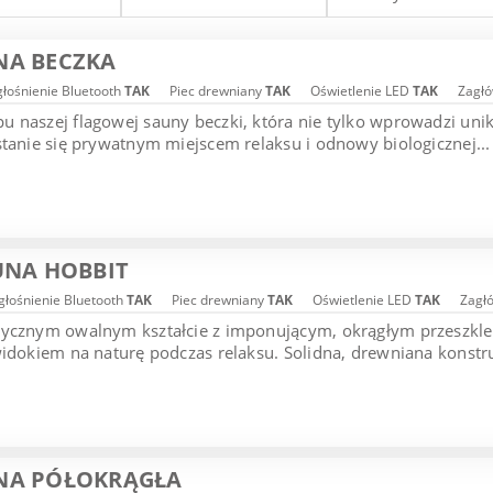
NA BECZKA
łośnienie Bluetooth
TAK
Piec drewniany
TAK
Oświetlenie LED
TAK
Zagłó
 naszej flagowej sauny beczki, która nie tylko wprowadzi uni
stanie się prywatnym miejscem relaksu i odnowy biologicznej...
UNA HOBBIT
łośnienie Bluetooth
TAK
Piec drewniany
TAK
Oświetlenie LED
TAK
Zagł
tycznym owalnym kształcie z imponującym, okrągłym przeszk
widokiem na naturę podczas relaksu. Solidna, drewniana konstruk
NA PÓŁOKRĄGŁA