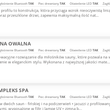
łośnienie Bluetooth
TAK
Piec drewniany
TAK
Oświetlenie LED
TAK
Zagł
profilu to konstrukcja, która przyciąga wzrok nieoczywistą li
az przeszklone drzwi, zapewnia maksymalną ilość nat...
UNA OWALNA
łośnienie Bluetooth
TAK
Piec drewniany
TAK
Oświetlenie LED
TAK
Zagł
owacyjne rozwiązanie dla miłośników sauny, które pozwala na
żenie w eleganckim stylu. Wykonana z najwyższej jakości mate..
MPLEKS SPA
łośnienie Bluetooth
TAK
Piec drewniany
TAK
Oświetlenie LED
TAK
Zagł
w dwóch saun - fińskiej i na podczerwień • jacuzzi z profilo
mi, wyposażone w filtr i lampę UV • zimna b...