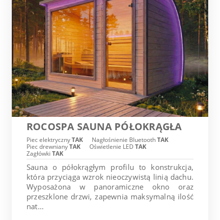
ROCOSPA SAUNA PÓŁOKRĄGŁA
Piec elektryczny
TAK
Nagłośnienie Bluetooth
TAK
Piec drewniany
TAK
Oświetlenie LED
TAK
Zagłówki
TAK
Sauna o półokrągłym profilu to konstrukcja,
która przyciąga wzrok nieoczywistą linią dachu.
Wyposażona w panoramiczne okno oraz
przeszklone drzwi, zapewnia maksymalną ilość
nat...