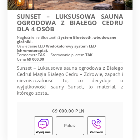
SUNSET – LUKSUSOWA SAUNA
OGRODOWA Z BIAŁEGO CEDRU
DLA 4 OSÓB
Nagłośnienie Bluetooth
System Bluetooth, wbudowane
głośniki.
Oświetlenie LED
Wielokolorowy system LED
(chromoterapia).
Termometr
TAK
Sterowanie pilotem
TAK
Cena
69 000.00
Sunset – Luksusowa sauna ogrodowa z Białego
Cedru! Magia Białego Cedru – Zdrowie, zapach i
niezniszczalność To, co decyduje o
wyjątkowości sauny Sunset, to materiał, z
którego zosta...
69 000.00 PLN
Pokaż