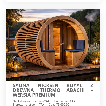
SAUNA NICKSEN ROYAL Z
DREWNA THERMO ABACHI –
WERSJA PREMIUM
Nagłośnienie Bluetooth
TAK
Termometr
TAK
Sterowanie pilotem
TAK
Cena
75 000.00