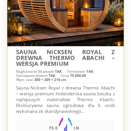
SAUNA NICKSEN ROYAL Z
DREWNA THERMO ABACHI –
WERSJA PREMIUM
Nagłośnienie Bluetooth
TAK
Termometr
TAK
Sterowanie pilotem
TAK
Cena
75 000.00
Wym. zew:
300 × 209 × 216 cm
Sauna Nicksen Royal z drewna Thermo Abachi
– wersja premium Holenderska sauna beczka z
najlepszych materiałów Thermo Abachi.
Ekskluzywna sauna ogrodowa dla 6 osób
wykonana ze skandynawskiego...
75 000.00 PLN