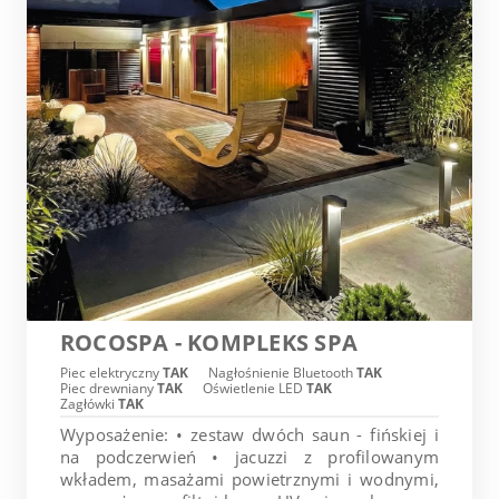
ROCOSPA - KOMPLEKS SPA
Piec elektryczny
TAK
Nagłośnienie Bluetooth
TAK
Piec drewniany
TAK
Oświetlenie LED
TAK
Zagłówki
TAK
Wyposażenie: • zestaw dwóch saun - fińskiej i
na podczerwień • jacuzzi z profilowanym
wkładem, masażami powietrznymi i wodnymi,