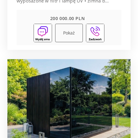
wyposażone w filtr i lampę UV • zimna b...
200 000.00 PLN
Pokaż