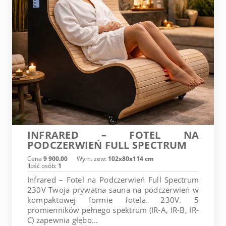
INFRARED – FOTEL NA
PODCZERWIEŃ FULL SPECTRUM
Cena
9 900.00
Wym. zew:
102x80x114 cm
Ilość osób:
1
Infrared – Fotel na Podczerwień Full Spectrum
230V Twoja prywatna sauna na podczerwień w
kompaktowej formie fotela. 230V. 5
promienników pełnego spektrum (IR-A, IR-B, IR-
C) zapewnia głębo...