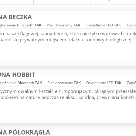
NA BECZKA
łośnienie Bluetooth
TAK
Piec drewniany
TAK
Oświetlenie LED
TAK
Zagłó
 naszej flagowej sauny beczki, która nie tylko wprowadzi uni
stanie się prywatnym miejscem relaksu i odnowy biologicznej...
UNA HOBBIT
łośnienie Bluetooth
TAK
Piec drewniany
TAK
Oświetlenie LED
TAK
Zagł
tycznym owalnym kształcie z imponującym, okrągłym przeszk
widokiem na naturę podczas relaksu. Solidna, drewniana konstruk
NA PÓŁOKRĄGŁA