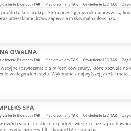
łośnienie Bluetooth
TAK
Piec drewniany
TAK
Oświetlenie LED
TAK
Zagł
profilu to konstrukcja, która przyciąga wzrok nieoczywistą li
az przeszklone drzwi, zapewnia maksymalną ilość nat...
UNA OWALNA
łośnienie Bluetooth
TAK
Piec drewniany
TAK
Oświetlenie LED
TAK
Zagł
owacyjne rozwiązanie dla miłośników sauny, które pozwala na
żenie w eleganckim stylu. Wykonana z najwyższej jakości mate..
MPLEKS SPA
łośnienie Bluetooth
TAK
Piec drewniany
TAK
Oświetlenie LED
TAK
Zagł
w dwóch saun - fińskiej i na podczerwień • jacuzzi z profilo
mi, wyposażone w filtr i lampę UV • zimna b...