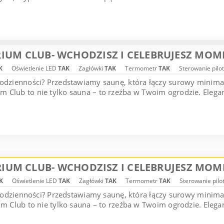
IUM CLUB- WCHODZISZ I CELEBRUJESZ MOM
K
Oświetlenie LED
TAK
Zagłówki
TAK
Termometr
TAK
Sterowanie pilo
codzienności? Przedstawiamy saunę, która łączy surowy minim
 Club to nie tylko sauna – to rzeźba w Twoim ogrodzie. Elegan
IUM CLUB- WCHODZISZ I CELEBRUJESZ MOM
K
Oświetlenie LED
TAK
Zagłówki
TAK
Termometr
TAK
Sterowanie pil
 codzienności? Przedstawiamy saunę, która łączy surowy minim
 Club to nie tylko sauna – to rzeźba w Twoim ogrodzie. Elegan