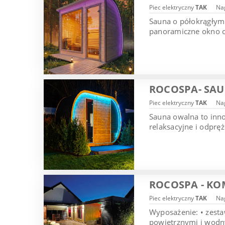
Piec elektryczny
TAK
Nag
Sauna o półokrągłym 
panoramiczne okno or
ROCOSPA- SA
Piec elektryczny
TAK
Nag
Sauna owalna to inn
relaksacyjne i odprę
ROCOSPA - KO
Piec elektryczny
TAK
Nag
Wyposażenie: • zesta
powietrznymi i wodny