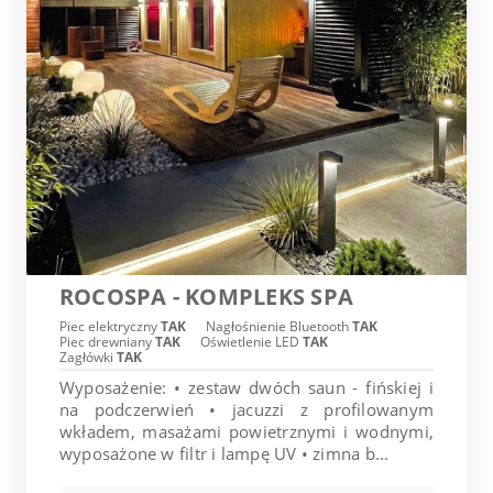
ROCOSPA - KOMPLEKS SPA
Piec elektryczny
TAK
Nagłośnienie Bluetooth
TAK
Piec drewniany
TAK
Oświetlenie LED
TAK
Zagłówki
TAK
Wyposażenie: • zestaw dwóch saun - fińskiej i
na podczerwień • jacuzzi z profilowanym
wkładem, masażami powietrznymi i wodnymi,
wyposażone w filtr i lampę UV • zimna b...