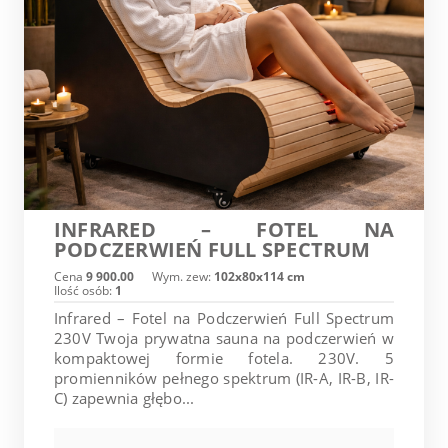
INFRARED – FOTEL NA
PODCZERWIEŃ FULL SPECTRUM
Cena
9 900.00
Wym. zew:
102x80x114 cm
Ilość osób:
1
Infrared – Fotel na Podczerwień Full Spectrum
230V Twoja prywatna sauna na podczerwień w
kompaktowej formie fotela. 230V. 5
promienników pełnego spektrum (IR-A, IR-B, IR-
C) zapewnia głębo...