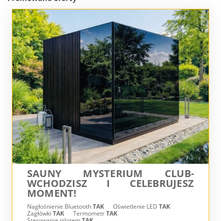
SAUNY MYSTERIUM CLUB-
WCHODZISZ I CELEBRUJESZ
MOMENT!
Nagłośnienie Bluetooth
TAK
Oświetlenie LED
TAK
Zagłówki
TAK
Termometr
TAK
Sterowanie pilotem
TAK