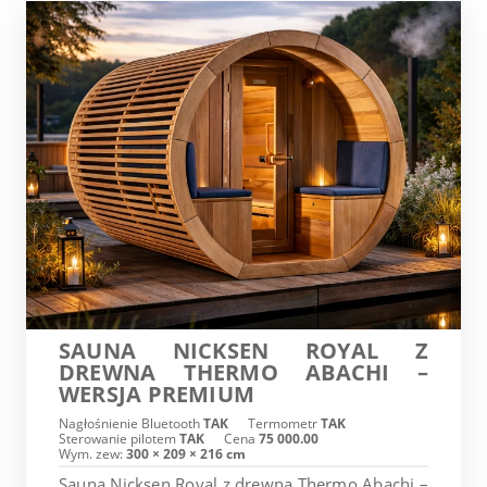
SAUNA NICKSEN ROYAL Z
DREWNA THERMO ABACHI –
WERSJA PREMIUM
Nagłośnienie Bluetooth
TAK
Termometr
TAK
Sterowanie pilotem
TAK
Cena
75 000.00
Wym. zew:
300 × 209 × 216 cm
Sauna Nicksen Royal z drewna Thermo Abachi –