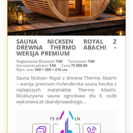
SAUNA NICKSEN ROYAL Z
DREWNA THERMO ABACHI –
WERSJA PREMIUM
Nagłośnienie Bluetooth
TAK
Termometr
TAK
Sterowanie pilotem
TAK
Cena
75 000.00
Wym. zew:
300 × 209 × 216 cm
Sauna Nicksen Royal z drewna Thermo Abachi
– wersja premium Holenderska sauna beczka z
najlepszych materiałów Thermo Abachi.
Ekskluzywna sauna ogrodowa dla 6 osób
wykonana ze skandynawskiego...
75 000.00 PLN
Pokaż