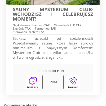
SAUNY MYSTERIUM CLUB-
WCHODZISZ I CELEBRUJESZ
MOMENT!
Nagłośnienie Bluetooth
TAK
Oświetlenie LED
TAK
Zagłówki
TAK
Termometr
TAK
Sterowanie pilotem
TAK
Szukasz ucieczki od codzienności?
Przedstawiamy saunę, która łączy surowy
minimalizm z najwyższym komfortem!
Mysterium Club to nie tylko sauna – to rzeźba
w Twoim ogrodzie. Eleganck...
60 000.00 PLN
Pokaż
Promowane oferty