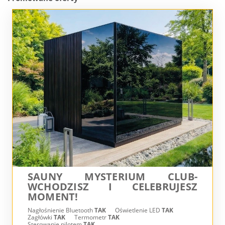
SAUNY MYSTERIUM CLUB-
WCHODZISZ I CELEBRUJESZ
MOMENT!
Nagłośnienie Bluetooth
TAK
Oświetlenie LED
TAK
Zagłówki
TAK
Termometr
TAK
Sterowanie pilotem
TAK