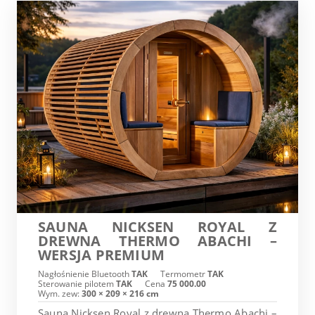
SAUNA NICKSEN ROYAL Z
DREWNA THERMO ABACHI –
WERSJA PREMIUM
Nagłośnienie Bluetooth
TAK
Termometr
TAK
Sterowanie pilotem
TAK
Cena
75 000.00
Wym. zew:
300 × 209 × 216 cm
Sauna Nicksen Royal z drewna Thermo Abachi –