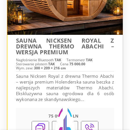
SAUNA NICKSEN ROYAL Z
DREWNA THERMO ABACHI –
WERSJA PREMIUM
Nagłośnienie Bluetooth
TAK
Termometr
TAK
Sterowanie pilotem
TAK
Cena
75 000.00
Wym. zew:
300 × 209 × 216 cm
Sauna Nicksen Royal z drewna Thermo Abachi
– wersja premium Holenderska sauna beczka z
najlepszych materiałów Thermo Abachi.
Ekskluzywna sauna ogrodowa dla 6 osób
wykonana ze skandynawskiego...
75 000.00 PLN
Pokaż