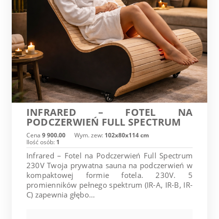
INFRARED – FOTEL NA
PODCZERWIEŃ FULL SPECTRUM
Cena
9 900.00
Wym. zew:
102x80x114 cm
Ilość osób:
1
Infrared – Fotel na Podczerwień Full Spectrum
230V Twoja prywatna sauna na podczerwień w
kompaktowej formie fotela. 230V. 5
promienników pełnego spektrum (IR-A, IR-B, IR-
C) zapewnia głębo...