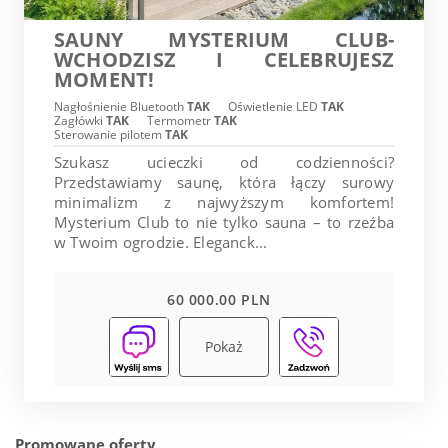
SAUNY MYSTERIUM CLUB-
WCHODZISZ I CELEBRUJESZ
MOMENT!
Nagłośnienie Bluetooth
TAK
Oświetlenie LED
TAK
Zagłówki
TAK
Termometr
TAK
Sterowanie pilotem
TAK
Szukasz ucieczki od codzienności?
Przedstawiamy saunę, która łączy surowy
minimalizm z najwyższym komfortem!
Mysterium Club to nie tylko sauna – to rzeźba
w Twoim ogrodzie. Eleganck...
60 000.00 PLN
Pokaż
Promowane oferty