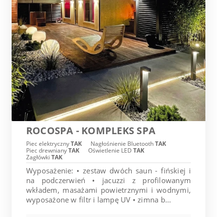
ROCOSPA - KOMPLEKS SPA
Piec elektryczny
TAK
Nagłośnienie Bluetooth
TAK
Piec drewniany
TAK
Oświetlenie LED
TAK
Zagłówki
TAK
Wyposażenie: • zestaw dwóch saun - fińskiej i
na podczerwień • jacuzzi z profilowanym
wkładem, masażami powietrznymi i wodnymi,
wyposażone w filtr i lampę UV • zimna b...