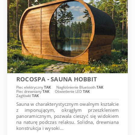
ROCOSPA - SAUNA HOBBIT
Piec elektryczny
TAK
Nagłośnienie Bluetooth
TAK
Piec drewniany
TAK
Oświetlenie LED
TAK
Zagłówki
TAK
Sauna w charakterystycznym owalnym kształcie
z imponującym, okrągłym przeszkleniem
panoramicznym, pozwala cieszyć się widokiem
na naturę podczas relaksu. Solidna, drewniana
konstrukcja i wysoki...