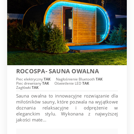
ROCOSPA- SAUNA OWALNA
Piec elektryczny
TAK
Nagłośnienie Bluetooth
TAK
Piec drewniany
TAK
Oświetlenie LED
TAK
Zagłówki
TAK
Sauna owalna to innowacyjne rozwiązanie dla
miłośników sauny, które pozwala na wyjątkowe
doznania relaksacyjne i odprężenie w
eleganckim stylu. Wykonana z najwyższej
jakości mate...