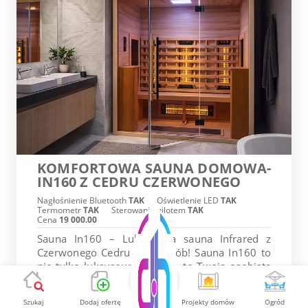
KOMFORTOWA SAUNA DOMOWA-
IN160 Z CEDRU CZERWONEGO
Nagłośnienie Bluetooth
TAK
Oświetlenie LED
TAK
Termometr
TAK
Sterowanie pilotem
TAK
Cena
19 000.00
Sauna In160 – Luksusowa sauna Infrared z
Czerwonego Cedru dla 3 osób! Sauna In160 to
nie tylko luksusowy mebel – to Twoja osobista
oaza, w której szlachetna dusza natury spotyka
się z geni...
Szukaj
Dodaj ofertę
Projekty domów
Ogród