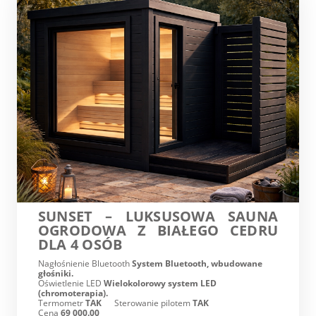
SUNSET – LUKSUSOWA SAUNA
OGRODOWA Z BIAŁEGO CEDRU
DLA 4 OSÓB
Nagłośnienie Bluetooth
System Bluetooth, wbudowane
głośniki.
Oświetlenie LED
Wielokolorowy system LED
(chromoterapia).
Termometr
TAK
Sterowanie pilotem
TAK
Cena
69 000.00