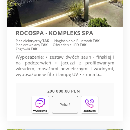
ROCOSPA - KOMPLEKS SPA
Piec elektryczny
TAK
Nagłośnienie Bluetooth
TAK
Piec drewniany
TAK
Oświetlenie LED
TAK
Zagłówki
TAK
Wyposażenie: • zestaw dwóch saun - fińskiej i
na podczerwień • jacuzzi z profilowanym
wkładem, masażami powietrznymi i wodnymi,
wyposażone w filtr i lampę UV • zimna b...
200 000.00 PLN
Pokaż