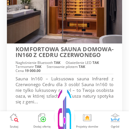
KOMFORTOWA SAUNA DOMOWA-
IN160 Z CEDRU CZERWONEGO
Nagłośnienie Bluetooth
TAK
Oświetlenie LED
TAK
Termometr
TAK
Sterowanie pilotem
TAK
Cena
19 000.00
Sauna In160 – Luksusowa sauna Infrared z
Czerwonego Cedru dla 3 osób! Sauna In160 to
nie tylko luksusowy mebel – to Twoja osobista
oaza, w której szlachetna dusza natury spotyka
się z geni...
19 000.00 PLN
Szukaj
Dodaj ofertę
Projekty domów
Ogród