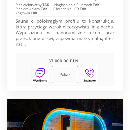
Piec elektryczny
TAK
Nagłośnienie Bluetooth
TAK
Piec drewniany
TAK
Oświetlenie LED
TAK
Zagłówki
TAK
Sauna o półokrągłym profilu to konstrukcja,
która przyciąga wzrok nieoczywistą linią dachu.
Wyposażona w panoramiczne okno oraz
przeszklone drzwi, zapewnia maksymalną ilość
nat...
37 000.00 PLN
Pokaż