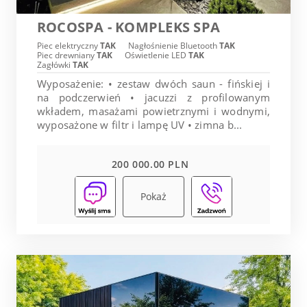
ROCOSPA - KOMPLEKS SPA
Piec elektryczny
TAK
Nagłośnienie Bluetooth
TAK
Piec drewniany
TAK
Oświetlenie LED
TAK
Zagłówki
TAK
Wyposażenie: • zestaw dwóch saun - fińskiej i
na podczerwień • jacuzzi z profilowanym
wkładem, masażami powietrznymi i wodnymi,
wyposażone w filtr i lampę UV • zimna b...
200 000.00 PLN
Pokaż