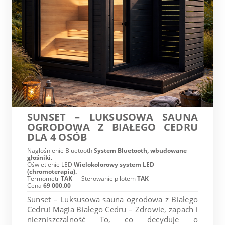
SUNSET – LUKSUSOWA SAUNA
OGRODOWA Z BIAŁEGO CEDRU
DLA 4 OSÓB
Nagłośnienie Bluetooth
System Bluetooth, wbudowane
głośniki.
Oświetlenie LED
Wielokolorowy system LED
(chromoterapia).
Termometr
TAK
Sterowanie pilotem
TAK
Cena
69 000.00
Sunset – Luksusowa sauna ogrodowa z Białego
Cedru! Magia Białego Cedru – Zdrowie, zapach i
niezniszczalność To, co decyduje o