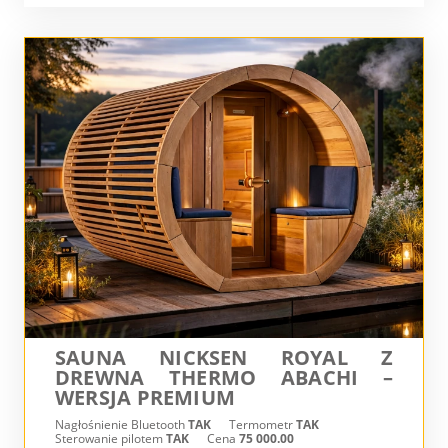
SAUNA NICKSEN ROYAL Z
DREWNA THERMO ABACHI –
WERSJA PREMIUM
Nagłośnienie Bluetooth
TAK
Termometr
TAK
Sterowanie pilotem
TAK
Cena
75 000.00