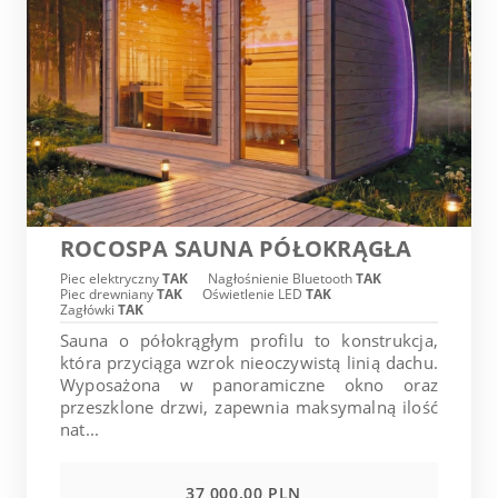
ROCOSPA SAUNA PÓŁOKRĄGŁA
Piec elektryczny
TAK
Nagłośnienie Bluetooth
TAK
Piec drewniany
TAK
Oświetlenie LED
TAK
Zagłówki
TAK
Sauna o półokrągłym profilu to konstrukcja,
która przyciąga wzrok nieoczywistą linią dachu.
Wyposażona w panoramiczne okno oraz
przeszklone drzwi, zapewnia maksymalną ilość
nat...
37 000.00 PLN