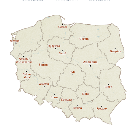
Pomorskie
Warmińsko-mazurskie
Zachodniopomorskie
Kujawsko-pomorskie
Mazowieckie
Wielkopolskie
Lubuskie
Łódzkie
Dolnośląskie
Opolskie