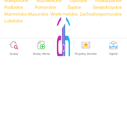
Małopolskie
Mazowieckie
Opolskie
Podkarpackie
Podlaskie
Pomorskie
Śląskie
Świętokrzyskie
Warmińsko-Mazurskie
Wielkopolskie
Zachodniopomorskie
Lubelskie
Szukaj
Dodaj ofertę
Projekty domów
Ogród
Przegląd ofert w miastach
Znajdź to czego potrzebujesz w swojej lokalizacji.