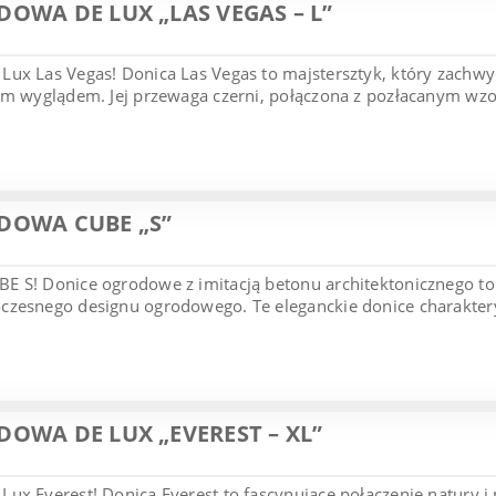
OWA DE LUX „LAS VEGAS – L”
Lux Las Vegas! Donica Las Vegas to majstersztyk, który zach
ym wyglądem. Jej przewaga czerni, połączona z pozłacanym wzo
DOWA CUBE „S”
E S! Donice ogrodowe z imitacją betonu architektonicznego to
zesnego designu ogrodowego. Te eleganckie donice charakteryz
OWA DE LUX „EVEREST – XL”
ux Everest! Donica Everest to fascynujące połączenie natury 