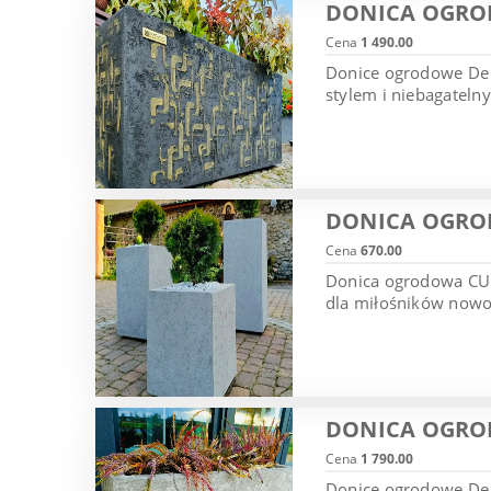
DONICA OGROD
Cena
1 490.00
Donice ogrodowe De 
stylem i niebagateln
DONICA OGRO
Cena
670.00
Donica ogrodowa CUB
dla miłośników nowoc
DONICA OGROD
Cena
1 790.00
Donice ogrodowe De L