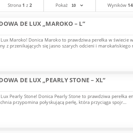
Strona
1
z
2
Pokaż
Wyników
14
OWA DE LUX „MAROKO – L”
Lux Maroko! Donica Maroko to prawdziwa perełka w świecie wz
 z przenikających się jasno szarych odcieni i marokańskiego 
OWA DE LUX „PEARLY STONE – XL”
ux Pearly Stone! Donica Pearly Stone to prawdziwa perełka em
zchnia przypomina połyskującą perłę, która przyciąga spojr...