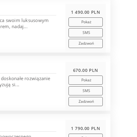
1 490.00 PLN
wyca swoim luksusowym
Pokaż
rem, nadaj...
SMS
Zadzwoń
670.00 PLN
 doskonałe rozwiązanie
Pokaż
ują si...
SMS
Zadzwoń
1 790.00 PLN
i nowoczesnego