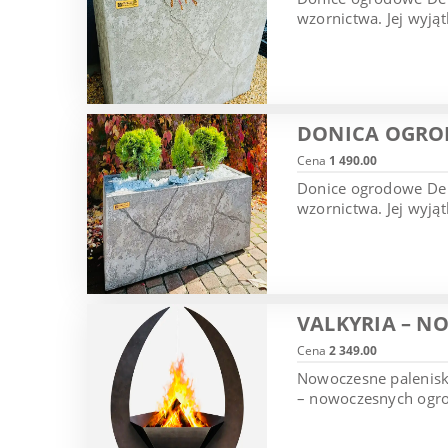
wzornictwa. Jej wyją
DONICA OGROD
Cena
1 490.00
Donice ogrodowe De L
wzornictwa. Jej wyją
VALKYRIA – 
Cena
2 349.00
Nowoczesne palenisko
– nowoczesnych ogrod