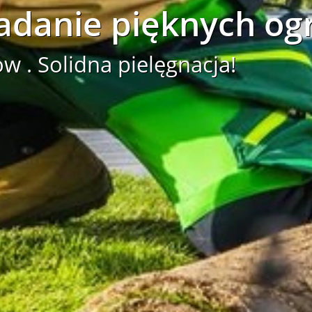
adanie pięknych og
w . Solidna pielęgnacja!