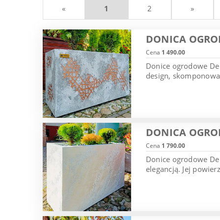
«
1
2
»
DONICA OGROD
Cena
1 490.00
Donice ogrodowe De 
design, skomponowany
DONICA OGROD
Cena
1 790.00
Donice ogrodowe De L
elegancją. Jej powier