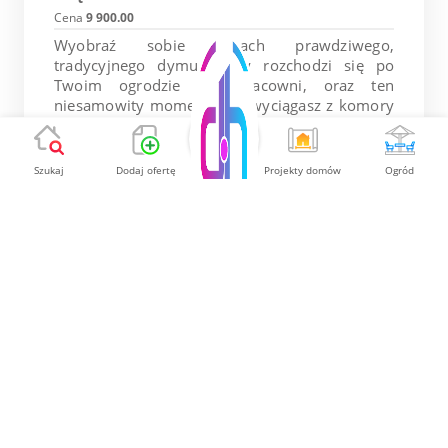
Cena
9 900.00
Wyobraź sobie zapach prawdziwego,
tradycyjnego dymu, który rozchodzi się po
Twoim ogrodzie lub pracowni, oraz ten
niesamowity moment, gdy wyciągasz z komory
idealnie złociste, soczyste wędliny...
Szukaj
Dodaj ofertę
Projekty domów
Ogród
9 900.00 PLN
Pokaż