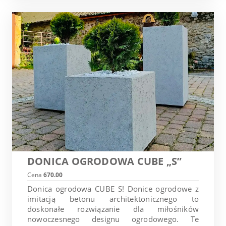
DONICA OGRODOWA CUBE „S”
Cena
670.00
Donica ogrodowa CUBE S! Donice ogrodowe z
imitacją betonu architektonicznego to
doskonałe rozwiązanie dla miłośników
nowoczesnego designu ogrodowego. Te