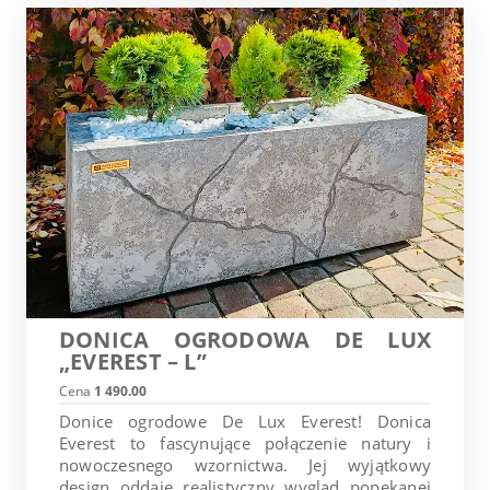
DONICA OGRODOWA DE LUX
„EVEREST – L”
Cena
1 490.00
Donice ogrodowe De Lux Everest! Donica
Everest to fascynujące połączenie natury i
nowoczesnego wzornictwa. Jej wyjątkowy
design oddaje realistyczny wygląd popękanej