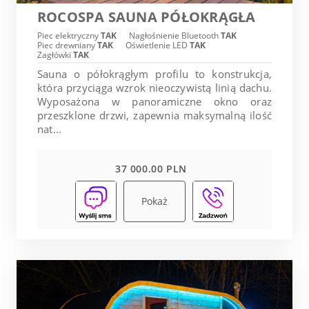
ROCOSPA SAUNA PÓŁOKRĄGŁA
Piec elektryczny
TAK
Nagłośnienie Bluetooth
TAK
Piec drewniany
TAK
Oświetlenie LED
TAK
Zagłówki
TAK
Sauna o półokrągłym profilu to konstrukcja,
która przyciąga wzrok nieoczywistą linią dachu.
Wyposażona w panoramiczne okno oraz
przeszklone drzwi, zapewnia maksymalną ilość
nat...
37 000.00 PLN
Pokaż