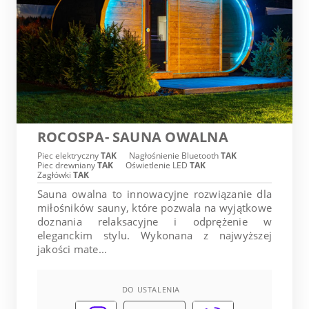
ROCOSPA- SAUNA OWALNA
Piec elektryczny
TAK
Nagłośnienie Bluetooth
TAK
Piec drewniany
TAK
Oświetlenie LED
TAK
Zagłówki
TAK
Sauna owalna to innowacyjne rozwiązanie dla
miłośników sauny, które pozwala na wyjątkowe
doznania relaksacyjne i odprężenie w
eleganckim stylu. Wykonana z najwyższej
jakości mate...
DO USTALENIA