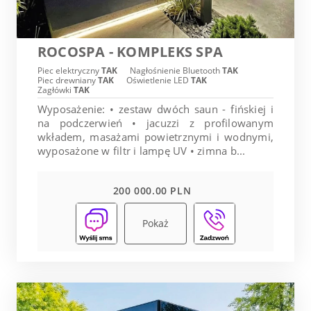
ROCOSPA - KOMPLEKS SPA
Piec elektryczny
TAK
Nagłośnienie Bluetooth
TAK
Piec drewniany
TAK
Oświetlenie LED
TAK
Zagłówki
TAK
Wyposażenie: • zestaw dwóch saun - fińskiej i
na podczerwień • jacuzzi z profilowanym
wkładem, masażami powietrznymi i wodnymi,
wyposażone w filtr i lampę UV • zimna b...
200 000.00 PLN
Pokaż