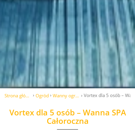
Vortex dla 5 osób – Wa
Strona główna
Ogród
Wanny ogrodowe
Vortex dla 5 osób – Wanna SPA
Całoroczna