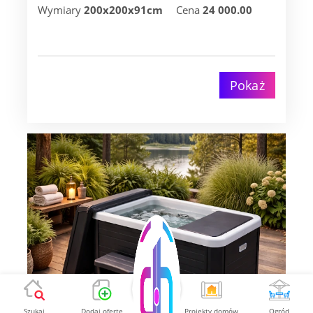
Wymiary
200x200x91cm
Cena
24 000.00
Pokaż
Szukaj
Dodaj ofertę
Projekty domów
Ogród