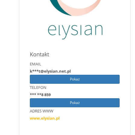
Kontakt
EMAIL
k***t@elysian.net.pl
Pokaż
TELEFON
*** **8 859
Pokaż
ADRES WWW
www.elysian.pl