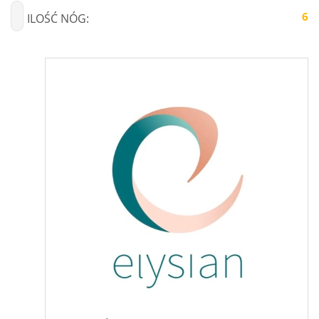
6
ILOŚĆ NÓG: