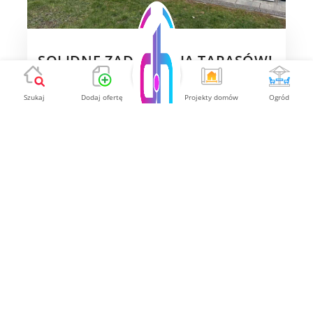
SOLIDNE ZADASZENIA TARASÓW!
Materiał konstrukcji:
szkło ESG 10 mm
Szukaj
Dodaj ofertę
Projekty domów
Ogród
Powłoka:
13 sztuki szkła hartowanego
Nośne elementy pokrycia dachu:
profile
okienne, możliwość zamykania
Pokaż