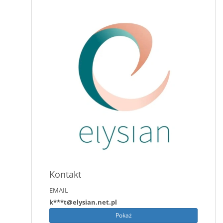
Kontakt
EMAIL
k***t@elysian.net.pl
Pokaż