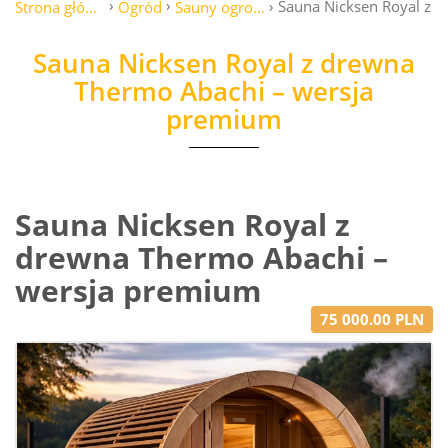
Sauna Nicksen Royal z 
Strona główna
Ogród
Sauny ogrodowe
Sauna Nicksen Royal z drewna
Thermo Abachi – wersja
premium
Sauna Nicksen Royal z
drewna Thermo Abachi –
wersja premium
75 000.00 PLN