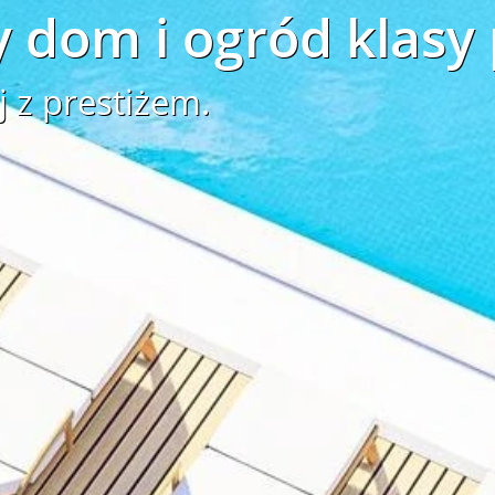
 dom i ogród klasy
j z prestiżem.