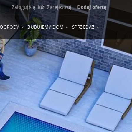
Zaloguj się
Zarejestruj
Dodaj ofertę
lub
OGRODY
BUDUJEMY DOM
SPRZEDAŻ