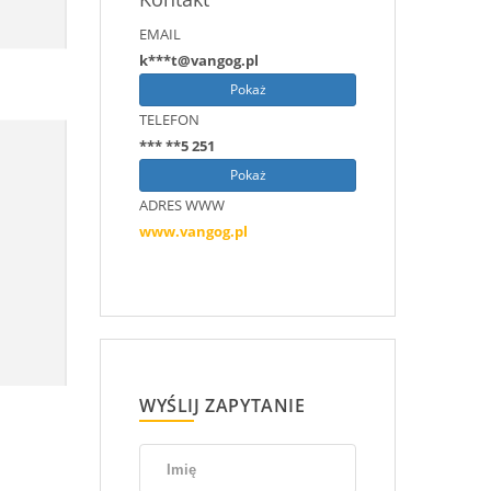
EMAIL
k***t@vangog.pl
Pokaż
TELEFON
*** **5 251
Pokaż
ADRES WWW
www.vangog.pl
WYŚLIJ ZAPYTANIE