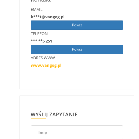
EMAIL
k***t@vangog.pl
Pokaż
TELEFON
*** **5 251
Pokaż
ADRES WWW
www.vangog.pl
WYŚLIJ ZAPYTANIE