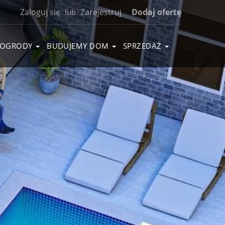
Zaloguj się
Zarejestruj
Dodaj ofertę
lub
OGRODY
BUDUJEMY DOM
SPRZEDAŻ