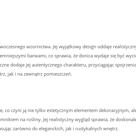
nowoczesnego wzornictwa. Jej wyjątkowy design oddaje realistycz
iemniejszymi barwami, co sprawia, że donica wydaje się być wyc
czne dodaje jej autentycznego charakteru, przyciągając spojrzenia
z, jak i na zewnątrz pomieszczeń.
le, co czyni ją nie tylko estetycznym elementem dekoracyjnym, al
ikiem na rośliny. Jej realistyczny wygląd sprawia, że doskonal
sując zarówno do eleganckich, jak i rustykalnych wnętrz.