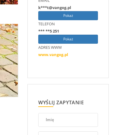
EMAIL
k***t@vangog.pl
Pokaż
TELEFON
*** **5 251
Pokaż
ADRES WWW
www.vangog.pl
WYŚLIJ ZAPYTANIE