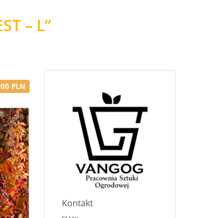
T – L”
.00 PLN
Kontakt