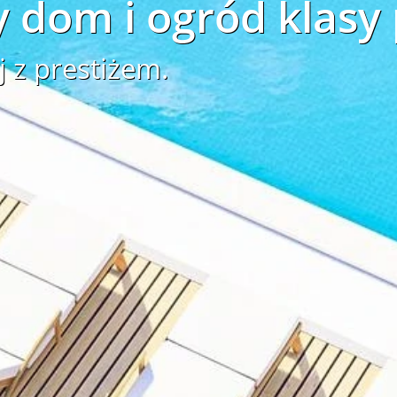
 dom i ogród klasy
j z prestiżem.