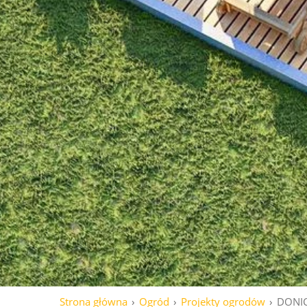
Strona główna
Ogród
Projekty ogrodów
DONIC