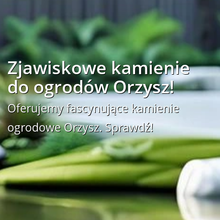
Zjawiskowe kamienie
do ogrodów Orzysz!
Oferujemy fascynujące kamienie
ogrodowe Orzysz. Sprawdź!