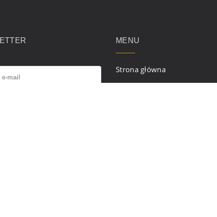
ETTER
MENU
Strona główna
Regulamin serwisu
isując się na newsletter,
Polityka prywatności
żasz zgodę na przetwarzanie
Aktualności
ych na zasadach określonych
lityce prywatności
.
Oferta
Kontakt
ZAPISZ SIĘ
Newsletter