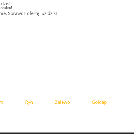
dziś!
ntaktu!
. Sprawdź ofertę już dziś!
ym
Ryn
Zalewo
Gołdap