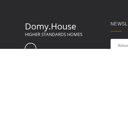
Domy.House
NEWSL
HIGHER STANDARDS HOMES
Zap
wyra
dan
w
Po