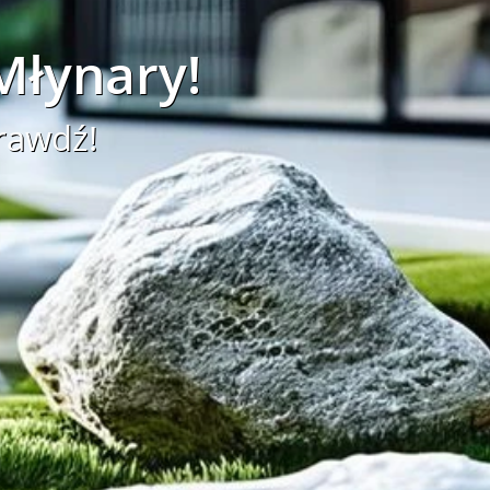
Młynary!
rawdź!