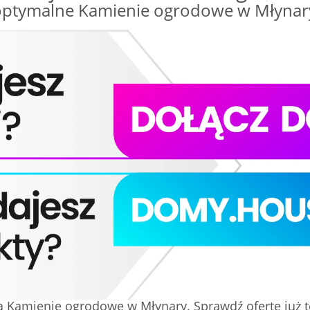
ptymalne Kamienie ogrodowe w Młynary w
a Kamienie ogrodowe w Młynary. Sprawdź ofertę już t