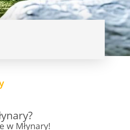
y
ynary?
e w Młynary!