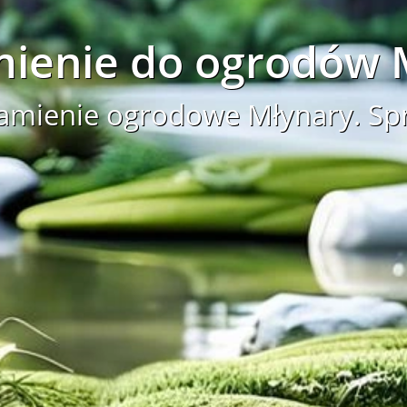
ienie do ogrodów 
kamienie ogrodowe Młynary. Sp