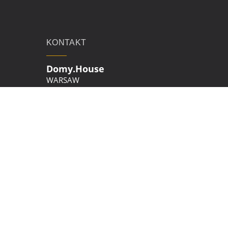
KONTAKT
Domy.House
WARSAW
Email:
453@domy.house