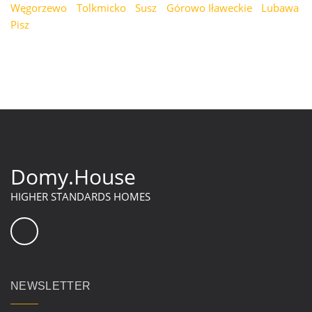
Węgorzewo
Tolkmicko
Susz
Górowo Iławeckie
Lubawa
Pisz
Domy.House
HIGHER STANDARDS HOMES
NEWSLETTER