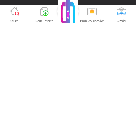
MENU
Szukaj
Dodaj ofertę
Projekty domów
Ogród
Strona główna
Regulamin serwisu
Polityka prywatności
Aktualności
Oferta
Kontakt
Newsletter
KONTAKT
Domy.House