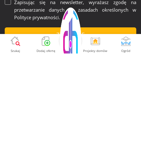
Zapisując się na newsletter, wyrażasz zgodę na
przetwarzanie danych na zasadach określonych w
Polityce prywatności
.
ZAPISZ SIĘ
Szukaj
Dodaj ofertę
Projekty domów
Ogród
MENU
Strona główna
Regulamin serwisu
Polityka prywatności
Aktualności
Oferta
Kontakt