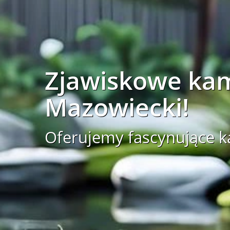
Zjawiskowe ka
Mazowiecki!
Oferujemy fascynujące 