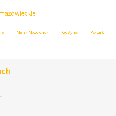
mazowieckie
om
Mińsk Mazowiecki
Gostynin
Pułtusk
ach