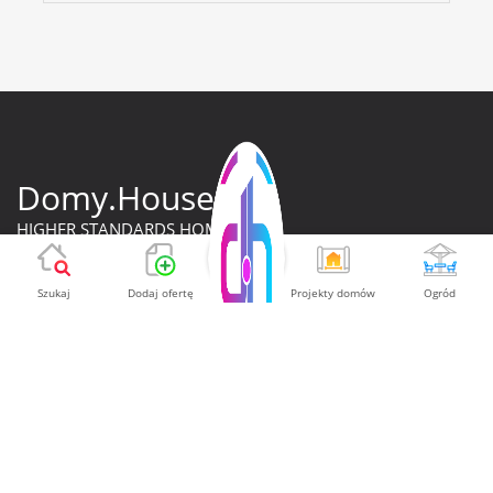
Domy.House
HIGHER STANDARDS HOMES
Szukaj
Dodaj ofertę
Projekty domów
Ogród
NEWSLETTER