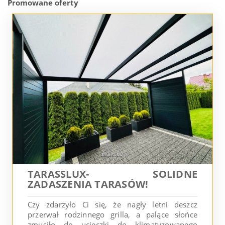
Promowane oferty
TARASSLUX- SOLIDNE
ZADASZENIA TARASÓW!
Czy zdarzyło Ci się, że nagły letni deszcz
przerwał rodzinnego grilla, a palące słońce
zmusiło do ucieczki do klimatyzowanego