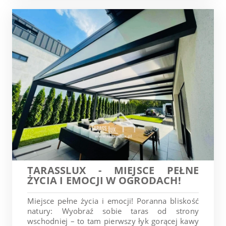
TARASSLUX - MIEJSCE PEŁNE
ŻYCIA I EMOCJI W OGRODACH!
Miejsce pełne życia i emocji! Poranna bliskość
natury: Wyobraź sobie taras od strony
wschodniej – to tam pierwszy łyk gorącej kawy