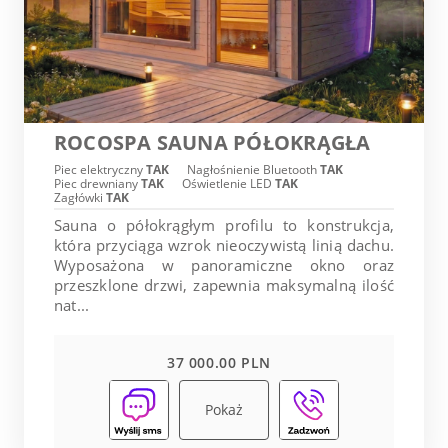
ROCOSPA SAUNA PÓŁOKRĄGŁA
Piec elektryczny
TAK
Nagłośnienie Bluetooth
TAK
Piec drewniany
TAK
Oświetlenie LED
TAK
Zagłówki
TAK
Sauna o półokrągłym profilu to konstrukcja,
która przyciąga wzrok nieoczywistą linią dachu.
Wyposażona w panoramiczne okno oraz
przeszklone drzwi, zapewnia maksymalną ilość
nat...
37 000.00 PLN
Pokaż