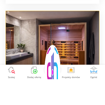
Szukaj
Dodaj ofertę
Projekty domów
Ogród
KOMFORTOWA SAUNA
DOMOWA- IN160 Z CEDRU
CZERWONEGO
Nagłośnienie Bluetooth
TAK
Oświetlenie LED
TAK
Termometr
TAK
Sterowanie pilotem
TAK