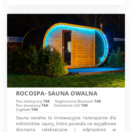
ROCOSPA- SAUNA OWALNA
Piec elektryczny
TAK
Nagłośnienie Bluetooth
TAK
Piec drewniany
TAK
Oświetlenie LED
TAK
Zagłówki
TAK
Sauna owalna to innowacyjne rozwiązanie dla
miłośników sauny, które pozwala na wyjątkowe
doznania relaksacyjne i odprężenie w