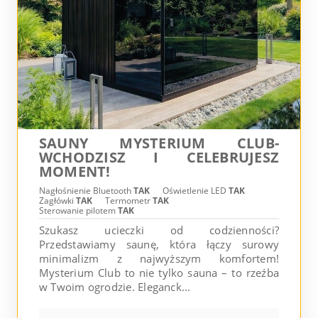
SAUNY MYSTERIUM CLUB-
WCHODZISZ I CELEBRUJESZ
MOMENT!
Nagłośnienie Bluetooth
TAK
Oświetlenie LED
TAK
Zagłówki
TAK
Termometr
TAK
Sterowanie pilotem
TAK
Szukasz ucieczki od codzienności?
Przedstawiamy saunę, która łączy surowy
minimalizm z najwyższym komfortem!
Mysterium Club to nie tylko sauna – to rzeźba
w Twoim ogrodzie. Eleganck...