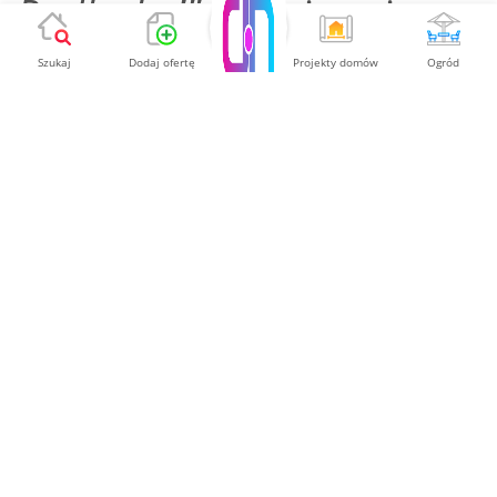
Podlaska!"
Codziennie.
Szukaj
Dodaj ofertę
Projekty domów
Ogród
Przebywanie w ciepłych warunkach przez cały rok to
marzenie wielu osób. Teraz może zostać ono
urzeczywistnione, a nie być tylko fikcją kompletnie
oderwaną od stanu
faktycznego
. Wszystko za sprawą
genialnego sposobu, który mamy przyjemność właśnie teraz
Tobie
zaprezentować. Mowa tu o
wspaniałych
Sauny
ogrodowe w Białej Podlaskiej
.
Kup jedną z nich i w pełni ciesz
się z jej zalet niezależnie od pory roku, czy okoliczności
pogodowych.
Zapewnij sobie chwile
przyjemności w
eleganckim
ogrodzie!
Każdy człowiek zasługuje na momenty wytchnienia od