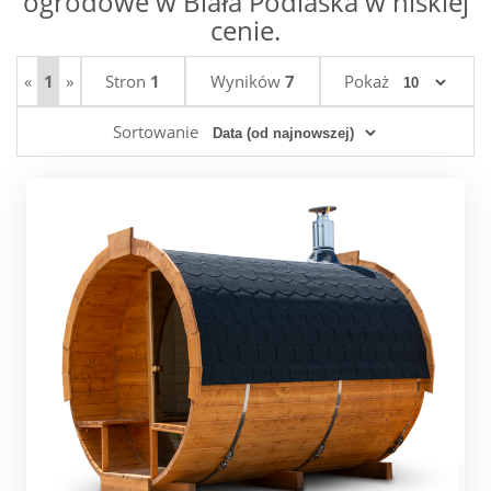
ogrodowe w Biała Podlaska w niskiej
cenie.
«
1
»
Stron
1
Wyników
7
Pokaż
Sortowanie