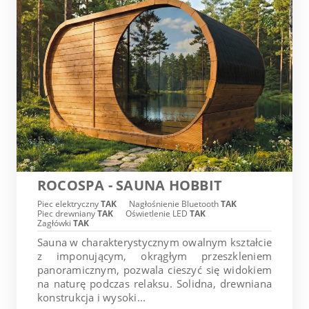
ROCOSPA - SAUNA HOBBIT
Piec elektryczny
TAK
Nagłośnienie Bluetooth
TAK
Piec drewniany
TAK
Oświetlenie LED
TAK
Zagłówki
TAK
Sauna w charakterystycznym owalnym kształcie
z imponującym, okrągłym przeszkleniem
panoramicznym, pozwala cieszyć się widokiem
na naturę podczas relaksu. Solidna, drewniana
konstrukcja i wysoki...