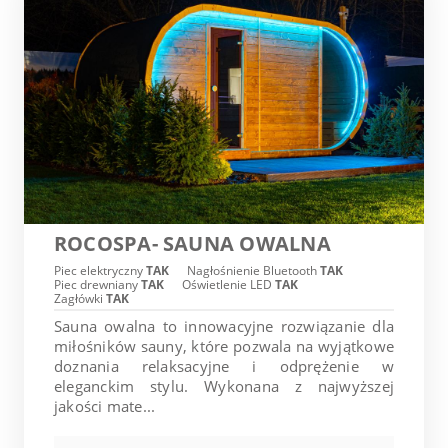
ROCOSPA- SAUNA OWALNA
Piec elektryczny
TAK
Nagłośnienie Bluetooth
TAK
Piec drewniany
TAK
Oświetlenie LED
TAK
Zagłówki
TAK
Sauna owalna to innowacyjne rozwiązanie dla
miłośników sauny, które pozwala na wyjątkowe
doznania relaksacyjne i odprężenie w
eleganckim stylu. Wykonana z najwyższej
jakości mate...