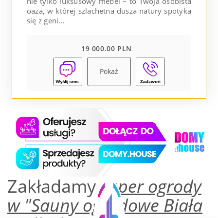
nie tylko luksusowy mebel – to Twoja osobista
oaza, w której szlachetna dusza natury spotyka
się z geni...
19 000.00 PLN
Pokaż
Zakładamy
super ogrody
w "Sauny ogrodowe Biała