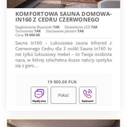
KOMFORTOWA SAUNA DOMOWA-
IN160 Z CEDRU CZERWONEGO
Nagłośnienie Bluetooth
TAK
Oświetlenie LED
TAK
Termometr
TAK
Sterowanie pilotem
TAK
Cena
19 000.00
Sauna In160 – Luksusowa sauna Infrared z
Czerwonego Cedru dla 3 osób! Sauna In160 to
nie tylko luksusowy mebel – to Twoja osobista
oaza, w której szlachetna dusza natury spotyka
się z geni...
19 000.00 PLN
Pokaż