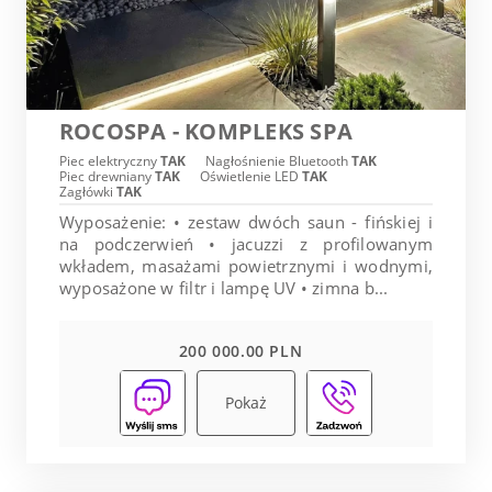
ROCOSPA - KOMPLEKS SPA
Piec elektryczny
TAK
Nagłośnienie Bluetooth
TAK
Piec drewniany
TAK
Oświetlenie LED
TAK
Zagłówki
TAK
Wyposażenie: • zestaw dwóch saun - fińskiej i
na podczerwień • jacuzzi z profilowanym
wkładem, masażami powietrznymi i wodnymi,
wyposażone w filtr i lampę UV • zimna b...
200 000.00 PLN
Pokaż