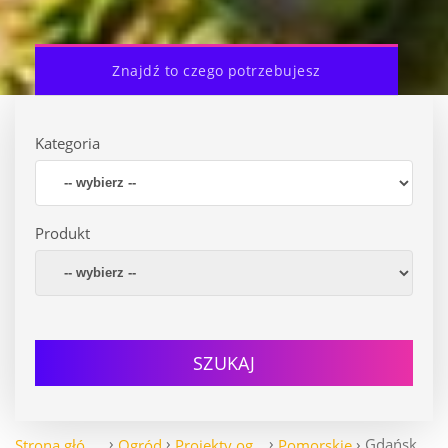
Znajdź to czego potrzebujesz
Kategoria
Produkt
SZUKAJ
Gdańsk
Strona główna
Ogród
Projekty ogrodów
Pomorskie