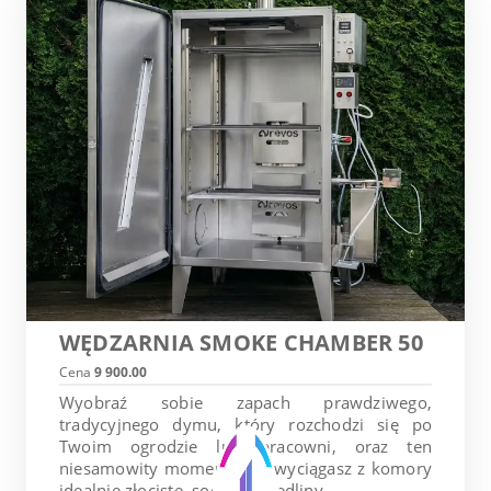
WĘDZARNIA SMOKE CHAMBER 50
Cena
9 900.00
Wyobraź sobie zapach prawdziwego,
tradycyjnego dymu, który rozchodzi się po
Twoim ogrodzie lub pracowni, oraz ten
niesamowity moment, gdy wyciągasz z komory
idealnie złociste, soczyste wędliny...