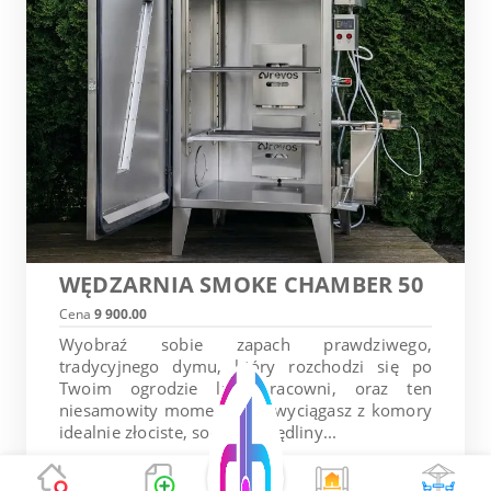
WĘDZARNIA SMOKE CHAMBER 50
Cena
9 900.00
Wyobraź sobie zapach prawdziwego,
tradycyjnego dymu, który rozchodzi się po
Twoim ogrodzie lub pracowni, oraz ten
niesamowity moment, gdy wyciągasz z komory
idealnie złociste, soczyste wędliny...