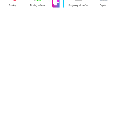
9 900.00 PLN
Szukaj
Dodaj ofertę
Projekty domów
Ogród
Pokaż
3-W-1 BIG PRO DO WĘDZENIA NA