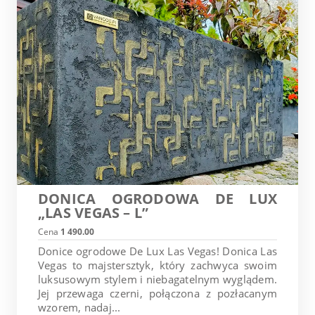
DONICA OGRODOWA DE LUX
„LAS VEGAS – L”
Cena
1 490.00
Donice ogrodowe De Lux Las Vegas! Donica Las
Vegas to majstersztyk, który zachwyca swoim
luksusowym stylem i niebagatelnym wyglądem.
Jej przewaga czerni, połączona z pozłacanym
wzorem, nadaj...