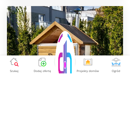
Szukaj
Dodaj ofertę
Projekty domów
Ogród
3-W-1 BIG PRO DO WĘDZENIA NA
GORĄCO, WĘDZENIA NA ZIMNO I
SUSZENIA.
Cena
8 300.00
BIG PRO – to nie po prostu wybór, to Twoja
nowa definicja kulinarnej potęgi i absolutny